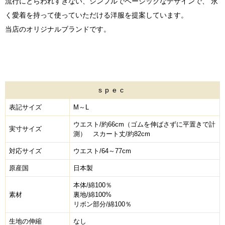
流行にとらわれすぎない、シンプルでベーシックなデザインで、 永
く愛着を持って使っていただける洋服を提案しています。
当店のオリジナルブランドです。
spec
表記サイズ
M～L
ウエスト/約66cm（ゴムを伸ばさずに平置きで計
実寸サイズ
測） スカート丈/約82cm
対応サイズ
ウエスト/64～77cm
原産国
日本製
本体/綿100％
素材
裏地/綿100%
リボン部分/綿100％
生地の伸縮
なし