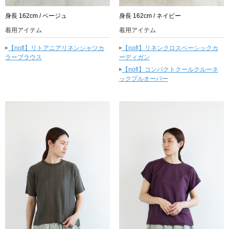
身長 162cm / ベージュ
身長 162cm / ネイビー
着用アイテム
着用アイテム
▸
▸
【nofl】リトアニアリネンシャツカ
【nofl】リネンクロスベーシックカ
ラーブラウス
ーディガン
▸
【nofl】コンパクトクールクルーネ
ックプルオーバー