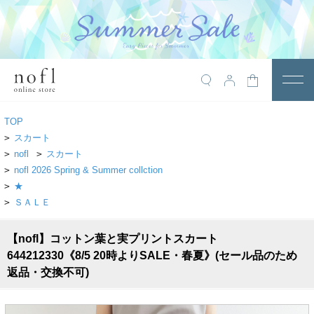
￥10,800税込以上で送料無料
アイテム
TOP
トップス
>
スカート
>
nofl
>
スカート
アウター
>
nofl 2026 Spring & Summer collction
>
★
ワンピース
>
ＳＡＬＥ
サロペット
【nofl】コットン葉と実プリントスカート
パンツ
644212330《8/5 20時よりSALE・春夏》(セール品のため
スカート
返品・交換不可)
レギンス・インナー