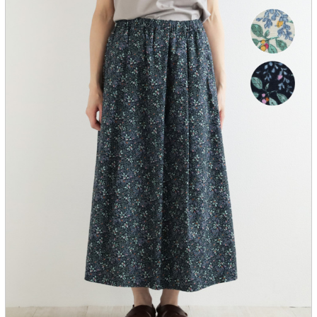
服飾雑貨
全てのアイテム
SALE ITEM
福袋
ブランド
マイページ
お買い物カゴ
配送遅延情報
ご利用について
実店舗のご案内
FOLLOW US ON