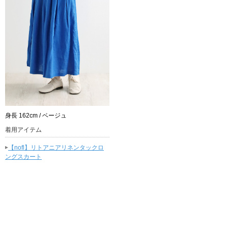
身長 162cm / ベージュ
着用アイテム
▸
【nofl】リトアニアリネンタックロ
ングスカート