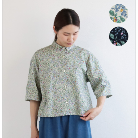
服飾雑貨
全てのアイテム
SALE ITEM
福袋
ブランド
マイページ
お買い物カゴ
配送遅延情報
ご利用について
実店舗のご案内
FOLLOW US ON