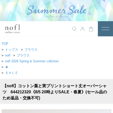
￥10,800税込以上で送料無料
アイテム
TOP
トップス
>
トップス
>
ブラウス
>
nofl
>
ブラウス
アウター
>
nofl 2026 Spring & Summer collction
>
★
ワンピース
>
ＳＡＬＥ
サロペット
【nofl】コットン葉と実プリントショート丈オーバーシャ
パンツ
ツ 644212320《8/5 20時よりSALE・春夏》(セール品の
スカート
ため返品・交換不可)
レギンス・インナー