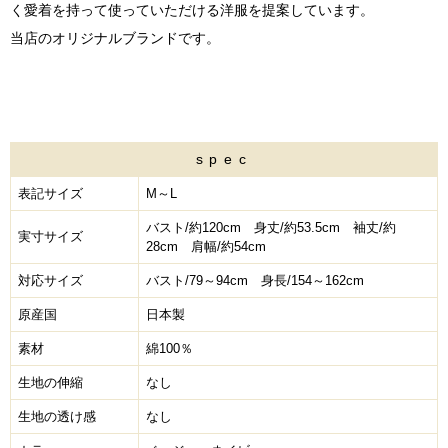
く愛着を持って使っていただける洋服を提案しています。
当店のオリジナルブランドです。
spec
表記サイズ
M～L
バスト/約120cm 身丈/約53.5cm 袖丈/約
実寸サイズ
28cm 肩幅/約54cm
対応サイズ
バスト/79～94cm 身長/154～162cm
原産国
日本製
素材
綿100％
生地の伸縮
なし
生地の透け感
なし