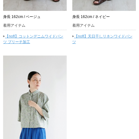
身長 162cm / ベージュ
身長 162cm / ネイビー
着用アイテム
着用アイテム
▸
▸
【nofl】コットンデニムワイドパン
【nofl】天日干しリネンワイドパン
ツ ブリーチ加工
ツ