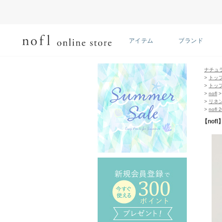
アイテム
ブランド
ナチュ
>
トッ
>
トッ
>
nofl
>
リネ
>
nofl 
【nof