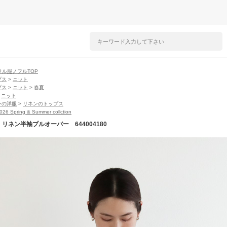
ラル服ノフルTOP
プス
>
ニット
プス
>
ニット
>
春夏
>
ニット
ンの洋服
>
リネンのトップス
2026 Spring & Summer collction
l】リネン半袖プルオーバー 644004180