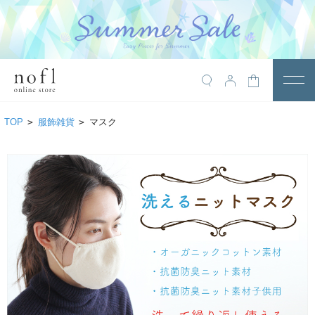
￥10,800税込以上で送料無料
アイテム
TOP
>
服飾雑貨
>
マスク
トップス
アウター
ワンピース
サロペット
パンツ
スカート
レギンス・インナー