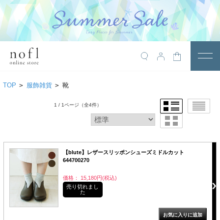
￥10,800税込以上で送料無料
アイテム
TOP
>
服飾雑貨
>
靴
トップス
1 / 1ページ
（全4件）
アウター
ワンピース
サロペット
【blute】レザースリッポンシューズミドルカット
644700270
パンツ
価格： 15,180円(税込)
売り切れまし
スカート
た
レギンス・インナー