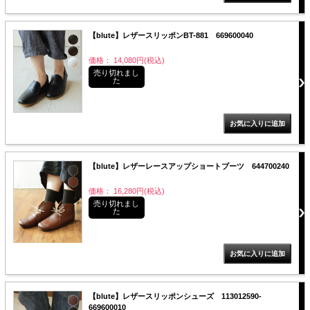
服飾雑貨
【blute】レザースリッポンBT-881 669600040
全てのアイテム
価格： 14,080円(税込)
SALE ITEM
売り切れまし
た
福袋
ブランド
マイページ
【blute】レザーレースアップショートブーツ 644700240
お買い物カゴ
価格： 16,280円(税込)
売り切れまし
配送遅延情報
た
ご利用について
実店舗のご案内
【blute】レザースリッポンシューズ 113012590-
FOLLOW US ON
669600010