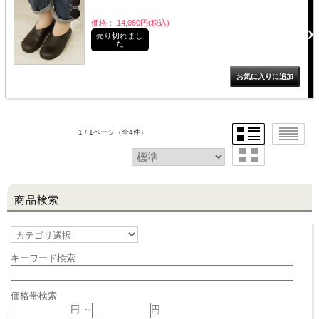
価格： 14,080円(税込)
売り切れまし
LINE@お友だち登録で
た
10%OFFクーポンプレゼント中!
brand site
1 / 1ページ
（全4件）
商品検索
キーワード検索
価格帯検索
円 ～
円