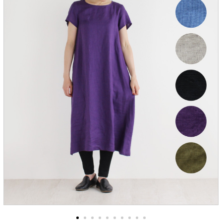
服飾雑貨
全てのアイテム
SALE ITEM
福袋
ブランド
マイページ
お買い物カゴ
配送遅延情報
ご利用について
実店舗のご案内
FOLLOW US ON