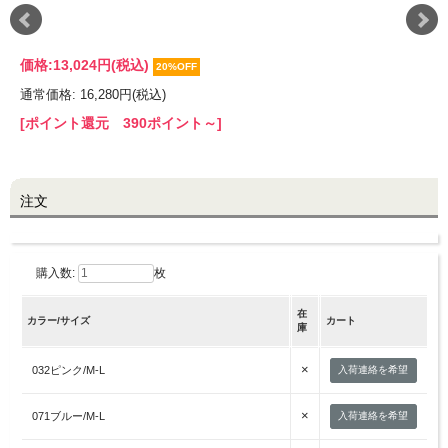
LINE@お友だち登録で
価格:
13,024円
(税込)
20%OFF
10%OFFクーポンプレゼント中!
通常価格: 16,280円(税込)
[ポイント還元 390ポイント～]
brand site
注文
購入数:
枚
在
カラー/サイズ
カート
庫
×
032ピンク/M-L
入荷連絡を希望
×
071ブルー/M-L
入荷連絡を希望