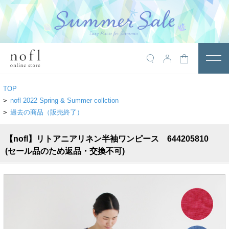
￥10,800税込以上で送料無料
アイテム
TOP
トップス
>
nofl 2022 Spring & Summer collction
>
過去の商品（販売終了）
アウター
【nofl】リトアニアリネン半袖ワンピース 644205810
ワンピース
(セール品のため返品・交換不可)
サロペット
パンツ
スカート
レギンス・インナー