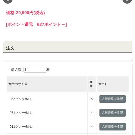
価格:
20,900円
(税込)
LINE@お友だち登録で
10%OFFクーポンプレゼント中!
[ポイント還元 627ポイント～]
brand site
注文
購入数:
枚
在
カラー/サイズ
カート
庫
×
032ピンク/M-L
入荷連絡を希望
×
071ブルー/M-L
入荷連絡を希望
×
011グレー/M-L
入荷連絡を希望