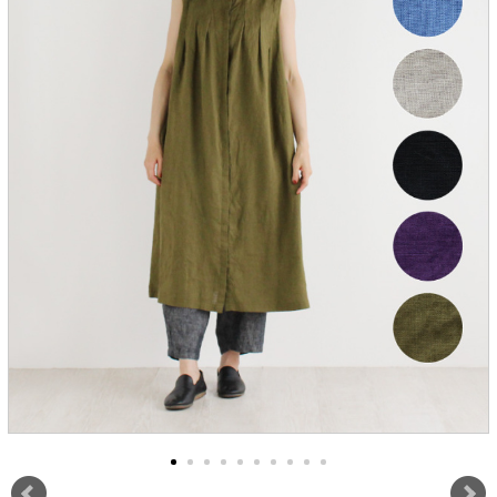
服飾雑貨
全てのアイテム
SALE ITEM
福袋
ブランド
マイページ
お買い物カゴ
配送遅延情報
ご利用について
実店舗のご案内
FOLLOW US ON