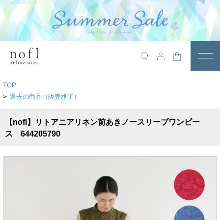
￥10,800税込以上で送料無料
アイテム
TOP
トップス
>
過去の商品（販売終了）
アウター
【nofl】リトアニアリネン前あきノースリーブワンピー
ス 644205790
ワンピース
サロペット
パンツ
スカート
レギンス・インナー