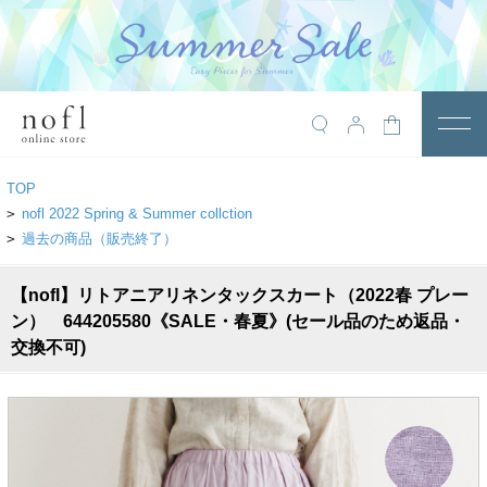
￥10,800税込以上で送料無料
アイテム
TOP
トップス
>
nofl 2022 Spring & Summer collction
>
過去の商品（販売終了）
アウター
【nofl】リトアニアリネンタックスカート（2022春 プレー
ワンピース
ン） 644205580《SALE・春夏》(セール品のため返品・
サロペット
交換不可)
パンツ
スカート
レギンス・インナー