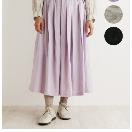
服飾雑貨
全てのアイテム
SALE ITEM
福袋
ブランド
マイページ
お買い物カゴ
配送遅延情報
ご利用について
実店舗のご案内
FOLLOW US ON