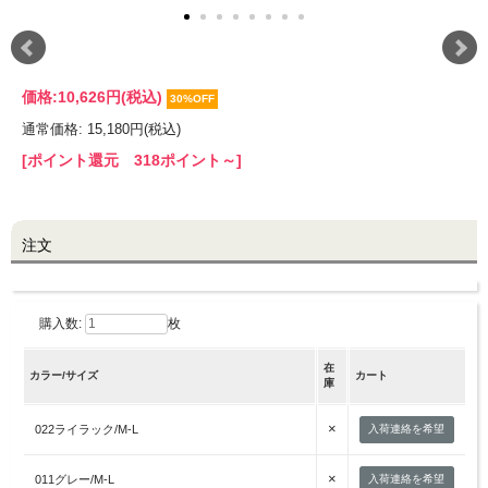
LINE@お友だち登録で
10%OFFクーポンプレゼント中!
価格:
10,626円
(税込)
30%OFF
通常価格: 15,180円(税込)
brand site
[ポイント還元 318ポイント～]
注文
購入数:
枚
在
カラー/サイズ
カート
庫
×
022ライラック/M-L
入荷連絡を希望
×
011グレー/M-L
入荷連絡を希望