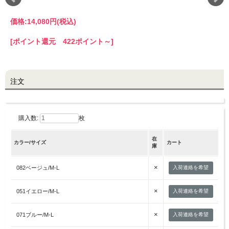
価格:
14,080円
(税込)
LINE@お友だち登録で
10%OFFクーポンプレゼント中!
[ポイント還元 422ポイント～]
brand site
注文
購入数:
枚
在
カラー/サイズ
カート
庫
×
082ベージュ/M-L
入荷連絡を希望
×
051イエロー/M-L
入荷連絡を希望
×
071ブルー/M-L
入荷連絡を希望