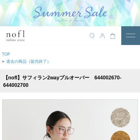
￥10,800税込以上で送料無料
アイテム
TOP
トップス
>
過去の商品（販売終了）
アウター
【nofl】サフィラン2wayプルオーバー 644002670-
644002700
ワンピース
サロペット
パンツ
スカート
レギンス・インナー