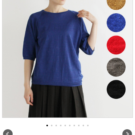
服飾雑貨
全てのアイテム
SALE ITEM
福袋
ブランド
マイページ
お買い物カゴ
配送遅延情報
ご利用について
実店舗のご案内
FOLLOW US ON