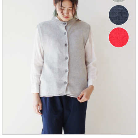
服飾雑貨
全てのアイテム
SALE ITEM
福袋
ブランド
マイページ
お買い物カゴ
配送遅延情報
ご利用について
実店舗のご案内
FOLLOW US ON