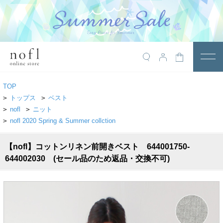
￥10,800税込以上で送料無料
アイテム
TOP
トップス
>
トップス
>
ベスト
>
nofl
>
ニット
アウター
>
nofl 2020 Spring & Summer collction
ワンピース
【nofl】コットンリネン前開きベスト 644001750-
サロペット
644002030 (セール品のため返品・交換不可)
パンツ
スカート
レギンス・インナー