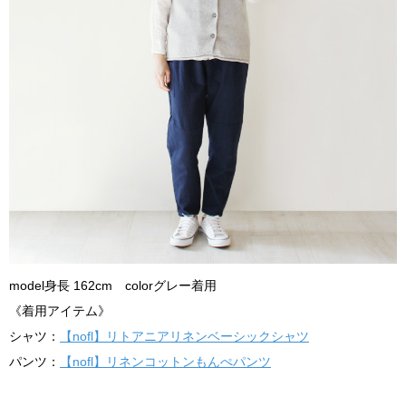
model身長 162cm colorグレー着用
《着用アイテム》
シャツ：
【nofl】リトアニアリネンベーシックシャツ
パンツ：
【nofl】リネンコットンもんぺパンツ