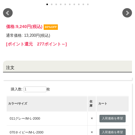
LINE@お友だち登録で
10%OFFクーポンプレゼント中!
価格:
9,240円
(税込)
30%OFF
通常価格: 13,200円(税込)
brand site
[ポイント還元 277ポイント～]
注文
購入数:
枚
在
カラー/サイズ
カート
庫
×
011グレー/M-L-2000
入荷連絡を希望
×
070ネイビー/M-L-2000
入荷連絡を希望