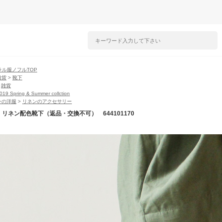
ラル服ノフルTOP
雑貨
>
靴下
>
雑貨
2019 Spring & Summer collction
ンの洋服
>
リネンのアクセサリー
l】リネン配色靴下（返品・交換不可） 644101170