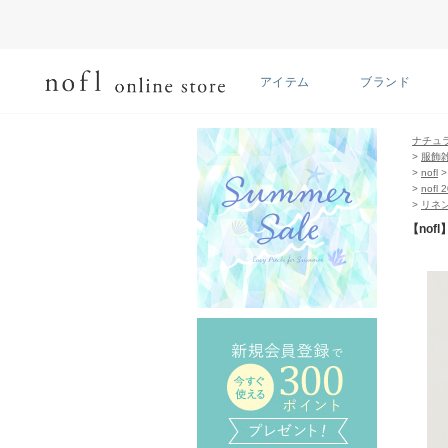
アイテム
ブランド
ナチュ
>
服飾
>
nofl
>
nofl 
>
リネ
【nof