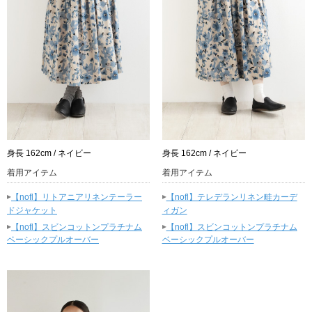
身長 162cm / ネイビー
身長 162cm / ネイビー
着用アイテム
着用アイテム
▸
▸
【nofl】リトアニアリネンテーラー
【nofl】テレデランリネン畦カーデ
ドジャケット
ィガン
▸
▸
【nofl】スビンコットンプラチナム
【nofl】スビンコットンプラチナム
ベーシックプルオーバー
ベーシックプルオーバー