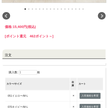
LINE@お友だち登録で
10%OFFクーポンプレゼント中!
価格:
15,400円
(税込)
brand site
[ポイント還元 462ポイント～]
注文
購入数:
枚
在
カラー/サイズ
カート
庫
×
051イエロー/M-L
入荷連絡を希望
×
070ネイビー/M-L
入荷連絡を希望