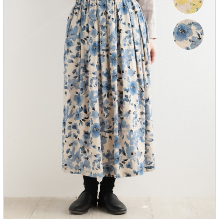
服飾雑貨
全てのアイテム
SALE ITEM
福袋
ブランド
マイページ
お買い物カゴ
配送遅延情報
ご利用について
実店舗のご案内
FOLLOW US ON