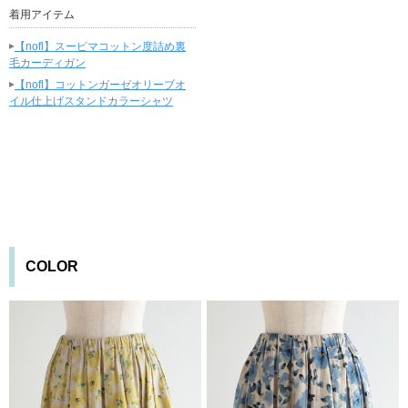
着用アイテム
▸
【nofl】スーピマコットン度詰め裏
毛カーディガン
▸
【nofl】コットンガーゼオリーブオ
イル仕上げスタンドカラーシャツ
COLOR