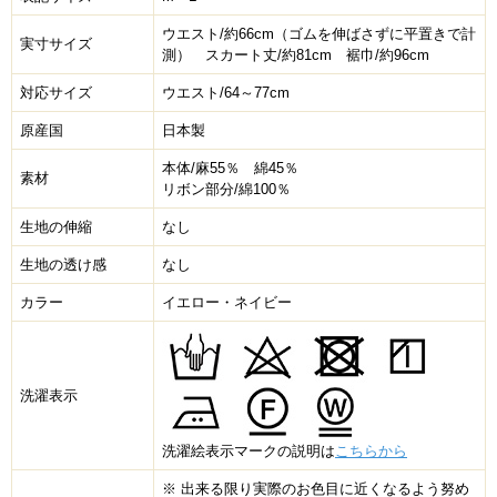
ウエスト/約66cm（ゴムを伸ばさずに平置きで計
実寸サイズ
測） スカート丈/約81cm 裾巾/約96cm
対応サイズ
ウエスト/64～77cm
原産国
日本製
本体/麻55％ 綿45％
素材
リボン部分/綿100％
生地の伸縮
なし
生地の透け感
なし
カラー
イエロー・ネイビー
洗濯表示
洗濯絵表示マークの説明は
こちらから
※ 出来る限り実際のお色目に近くなるよう努め