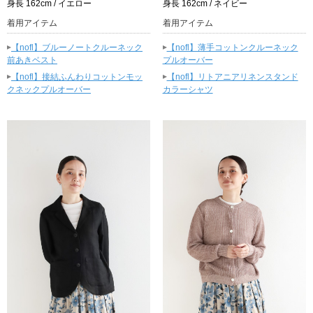
身長 162cm / イエロー
身長 162cm / ネイビー
着用アイテム
着用アイテム
▸
▸
【nofl】ブルーノートクルーネック
【nofl】薄手コットンクルーネック
前あきベスト
プルオーバー
▸
▸
【nofl】接結ふんわりコットンモッ
【nofl】リトアニアリネンスタンド
クネックプルオーバー
カラーシャツ