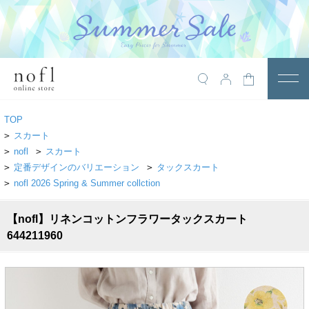
￥10,800税込以上で送料無料
アイテム
TOP
トップス
>
スカート
>
nofl
>
スカート
アウター
>
定番デザインのバリエーション
>
タックスカート
>
nofl 2026 Spring & Summer collction
ワンピース
サロペット
【nofl】リネンコットンフラワータックスカート
644211960
パンツ
スカート
レギンス・インナー