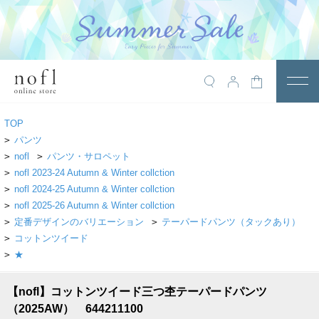
￥10,800税込以上で送料無料
アイテム
TOP
トップス
>
パンツ
>
nofl
>
パンツ・サロペット
アウター
>
nofl 2023-24 Autumn & Winter collction
>
nofl 2024-25 Autumn & Winter collction
ワンピース
>
nofl 2025-26 Autumn & Winter collction
サロペット
>
定番デザインのバリエーション
>
テーパードパンツ（タックあり）
>
コットンツイード
パンツ
>
★
スカート
【nofl】コットンツイード三つ杢テーパードパンツ
レギンス・インナー
（2025AW） 644211100