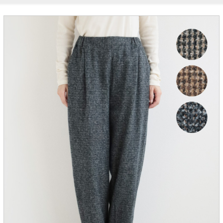
服飾雑貨
全てのアイテム
SALE ITEM
福袋
ブランド
マイページ
お買い物カゴ
配送遅延情報
ご利用について
実店舗のご案内
FOLLOW US ON