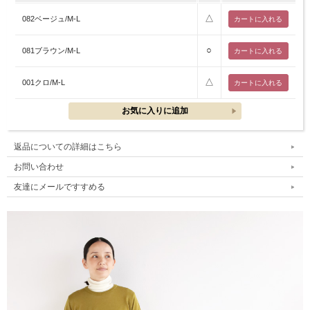
△
082ベージュ/M-L
○
081ブラウン/M-L
△
001クロ/M-L
返品についての詳細はこちら
お問い合わせ
友達にメールですすめる