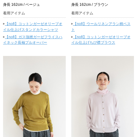
身長 162cm / ベージュ
身長 162cm / ブラウン
着用アイテム
着用アイテム
▸
▸
【nofl】コットンガーゼオリーブオ
【nofl】ウールリネンアラン柄ベス
イル仕上げスタンドカラーシャツ
ト
▸
▸
【nofl】ガス強撚ガーゼフライスハ
【nofl】コットンガーゼオリーブオ
イネック長袖プルオーバー
イル仕上げちび襟ブラウス