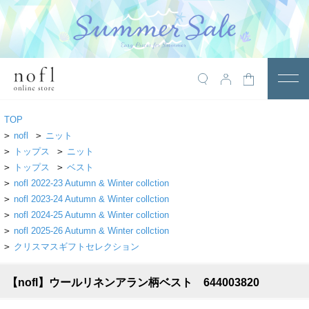
￥10,800税込以上で送料無料
アイテム
TOP
トップス
>
nofl
>
ニット
>
トップス
>
ニット
アウター
>
トップス
>
ベスト
>
nofl 2022-23 Autumn & Winter collction
ワンピース
>
nofl 2023-24 Autumn & Winter collction
サロペット
>
nofl 2024-25 Autumn & Winter collction
>
nofl 2025-26 Autumn & Winter collction
パンツ
>
クリスマスギフトセレクション
スカート
【nofl】ウールリネンアラン柄ベスト 644003820
レギンス・インナー