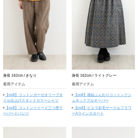
身長 162cm / きなり
身長 162cm / ライトグレー
着用アイテム
着用アイテム
▸
▸
【nofl】コットンガーゼオリーブオ
【nofl】接結ふんわりコットンクシ
イル仕上げスタンドカラーシャツ
ュネックプルオーバー
▸
▸
【nofl】コットンツイード三つ杢テ
【nofl】ビエラ起毛サークルフラワ
ーパードパンツ
ーAラインスカート