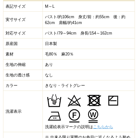
表記サイズ
M～L
バスト/約106cm 身丈/前：約55cm 後：約
実寸サイズ
62cm 肩幅/約41cm
対応サイズ
バスト/79～94cm 身長/154～162cm
原産国
日本製
素材
毛80％ 麻20％
生地の伸縮
あり
生地の透け感
なし
カラー
きなり・ライトグレー
洗濯表示
洗濯絵表示マークの説明は
こちらから
※ 出来る限り実際のお色目に近くなるよう努め