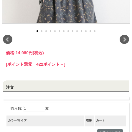
LINE@お友だち登録で
10%OFFクーポンプレゼント中!
brand site
価格:
14,080円
(税込)
[ポイント還元 422ポイント～]
注文
購入数:
枚
カラー/サイズ
在庫
カート