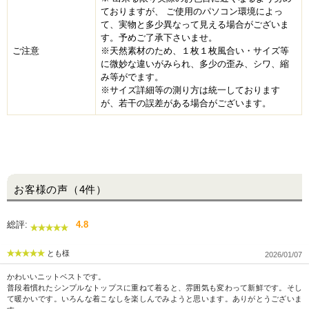
ておりますが、 ご使用のパソコン環境によっ
て、実物と多少異なって見える場合がございま
す。予めご了承下さいませ。
ご注意
※天然素材のため、１枚１枚風合い・サイズ等
に微妙な違いがみられ、多少の歪み、シワ、縮
み等がでます。
※サイズ詳細等の測り方は統一しております
が、若干の誤差がある場合がございます。
お客様の声（4件）
総評:
4.8
とも様
2026/01/07
かわいいニットベストです。
普段着慣れたシンプルなトップスに重ねて着ると、雰囲気も変わって新鮮です。そし
て暖かいです。いろんな着こなしを楽しんでみようと思います。ありがとうございま