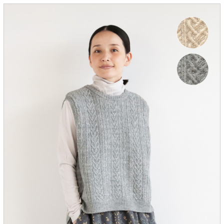
服飾雑貨
全てのアイテム
SALE ITEM
福袋
ブランド
マイページ
お買い物カゴ
配送遅延情報
ご利用について
実店舗のご案内
FOLLOW US ON