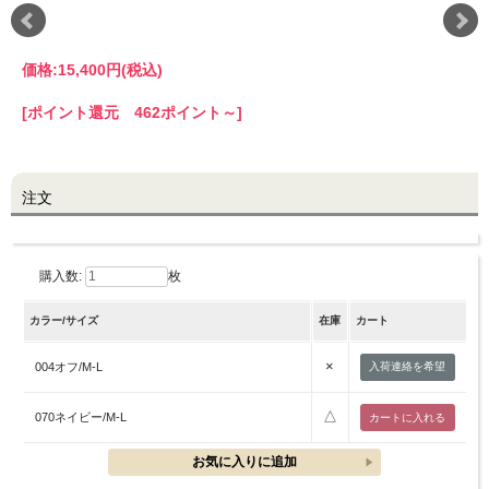
LINE@お友だち登録で
価格:
15,400円
(税込)
10%OFFクーポンプレゼント中!
[ポイント還元 462ポイント～]
brand site
注文
購入数:
枚
カラー/サイズ
在庫
カート
×
004オフ/M-L
入荷連絡を希望
△
070ネイビー/M-L