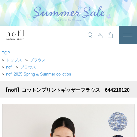
￥10,800税込以上で送料無料
アイテム
TOP
トップス
>
トップス
>
ブラウス
>
nofl
>
ブラウス
アウター
>
nofl 2025 Spring & Summer collction
ワンピース
【nofl】コットンプリントギャザーブラウス 644210120
サロペット
パンツ
スカート
レギンス・インナー