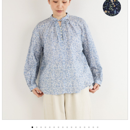
服飾雑貨
全てのアイテム
SALE ITEM
福袋
ブランド
マイページ
お買い物カゴ
配送遅延情報
ご利用について
実店舗のご案内
FOLLOW US ON