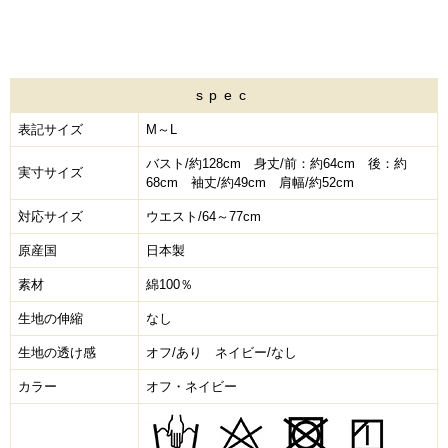
spec
表記サイズ
M～L
バスト/約128cm 身丈/前：約64cm 後：約
実寸サイズ
68cm 袖丈/約49cm 肩幅/約52cm
対応サイズ
ウエスト/64～77cm
原産国
日本製
素材
綿100％
生地の伸縮
なし
生地の透け感
オフ/あり ネイビー/なし
カラー
オフ・ネイビー