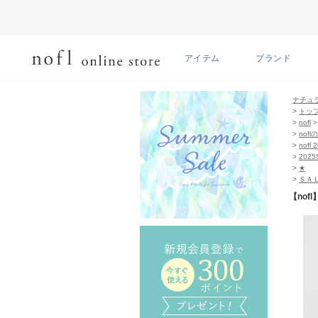
アイテム
ブランド
ナチュ
>
トッ
>
nofl
>
nof
>
nofl 
>
202
>
★
>
ＳＡ
【nof