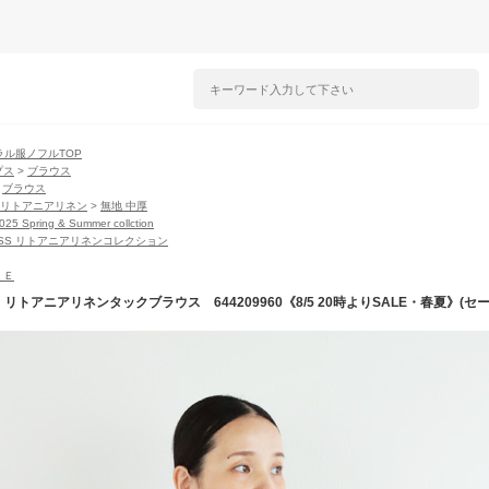
ラル服ノフルTOP
プス
>
ブラウス
>
ブラウス
lのリトアニアリネン
>
無地 中厚
2025 Spring & Summer collction
5SS リトアニアリネンコレクション
ＬＥ
l】リトアニアリネンタックブラウス 644209960《8/5 20時よりSALE・春夏》