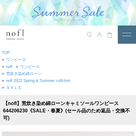
￥10,800税込以上で送料無料
アイテム
TOP
トップス
>
ワンピース
>
nofl
>
ワンピース
アウター
>
荒炊き染め綿ローン
>
nofl 2022 Spring & Summer collction
ワンピース
>
ＳＡＬＥ
サロペット
【nofl】荒炊き染め綿ローンキャミソールワンピース
パンツ
644206230《SALE・春夏》(セール品のため返品・交換不
スカート
可)
レギンス・インナー