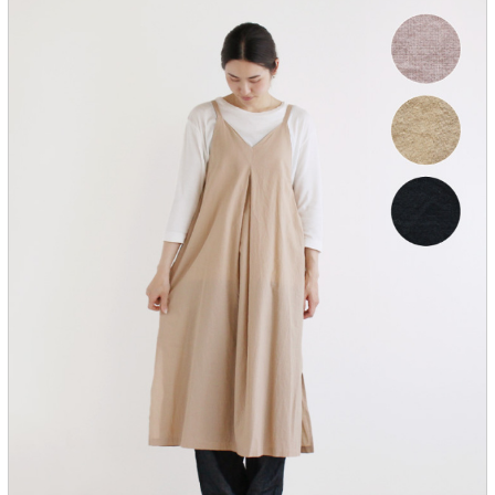
服飾雑貨
全てのアイテム
SALE ITEM
福袋
ブランド
マイページ
お買い物カゴ
配送遅延情報
ご利用について
実店舗のご案内
FOLLOW US ON