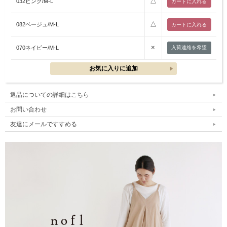
△
032ピンク/M-L
△
082ベージュ/M-L
×
070ネイビー/M-L
入荷連絡を希望
返品についての詳細はこちら
お問い合わせ
友達にメールですすめる