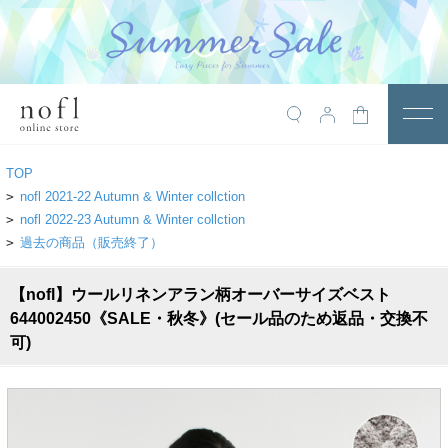
￥10,800税込以上で送料無料
アイテム
TOP
トップス
>
nofl 2021-22 Autumn & Winter collction
>
nofl 2022-23 Autumn & Winter collction
アウター
>
過去の商品（販売終了）
ワンピース
【nofl】ウールリネンアラン柄オーバーサイズベスト
サロペット
644002450《SALE・秋冬》(セール品のため返品・交換不
可)
パンツ
スカート
レギンス・インナー