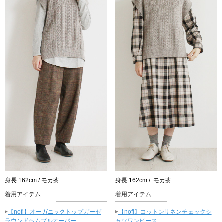
身長 162cm / モカ茶
身長 162cm / モカ茶
着用アイテム
着用アイテム
▸
▸
【nofl】オーガニックトップガーゼ
【nofl】コットンリネンチェックシ
ラウンドヘムプルオーバー
ャツワンピース