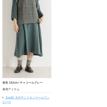
身長 162cm / チャコールグレー
着用アイテム
▸
【nofl】天日干しリネンウールワン
ピース