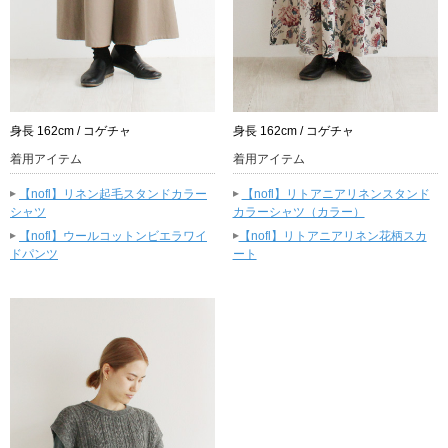
身長 162cm / コゲチャ
身長 162cm / コゲチャ
着用アイテム
着用アイテム
▸
▸
【nofl】リネン起毛スタンドカラー
【nofl】リトアニアリネンスタンド
シャツ
カラーシャツ（カラー）
▸
▸
【nofl】ウールコットンビエラワイ
【nofl】リトアニアリネン花柄スカ
ドパンツ
ート