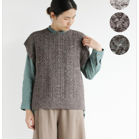
服飾雑貨
全てのアイテム
SALE ITEM
福袋
ブランド
マイページ
お買い物カゴ
配送遅延情報
ご利用について
実店舗のご案内
FOLLOW US ON