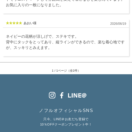
服飾雑貨
お気に入りの一枚になりました。
全てのアイテム
あおい様
2026/06/19
SALE ITEM
ネイビーの花柄が涼しげで、ステキです。
福袋
背中にタックをとってあり、縦ラインができるので、楽な着心地です
が、スッキリとみえます。
ブランド
マイページ
1 / 1ページ（全2件）
お買い物カゴ
配送遅延情報
ご利用について
実店舗のご案内
ノフルオフィシャルSNS
只今、LINE＠お友だち登録で
10％OFFクーポンプレゼント中！
FOLLOW US ON