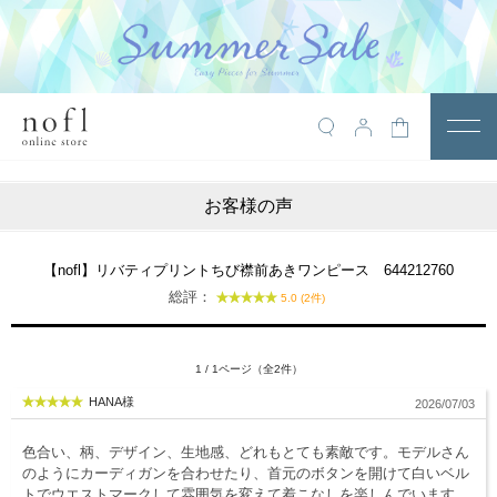
￥10,800税込以上で送料無料
アイテム
お客様の声
トップス
アウター
【nofl】リバティプリントちび襟前あきワンピース 644212760
総評：
5.0 (2件)
ワンピース
サロペット
1 / 1ページ（全2件）
パンツ
HANA様
2026/07/03
スカート
色合い、柄、デザイン、生地感、どれもとても素敵です。モデルさん
レギンス・インナー
のようにカーディガンを合わせたり、首元のボタンを開けて白いベル
トでウエストマークして雰囲気を変えて着こなしを楽しんでいます。