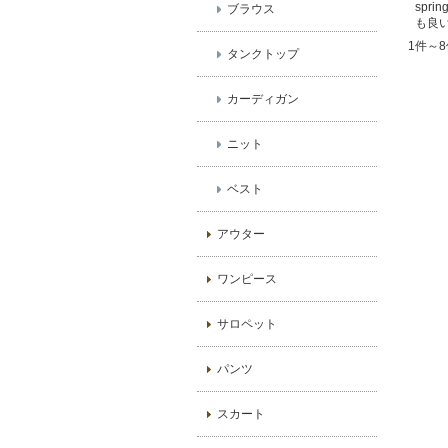
spr
ブラウス
も良
1件～8
タンクトップ
カーディガン
ニット
ベスト
アウター
ワンピース
サロペット
パンツ
スカート