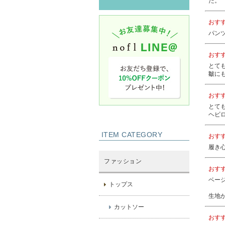
た。
おす
パン
おす
とて
皺に
おす
とて
ヘビ
ITEM CATEGORY
おす
履き
ファッション
おす
ベー
トップス
生地
カットソー
おす