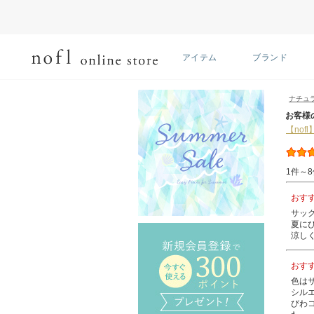
アイテム
ブランド
ナチュ
お客様
【nof
1件～8
おす
サッ
夏に
涼し
おす
色は
シル
びわ