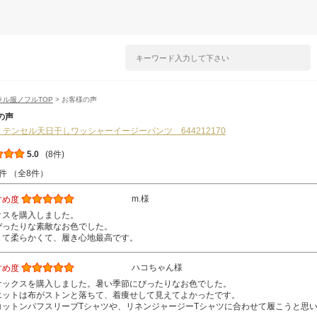
ラル服ノフルTOP
> お客様の声
の声
l】テンセル天日干しワッシャーイージーパンツ 644212170
5.0
(8件)
件 （全8件）
m.様
すめ度
クスを購入しました。
ぴったりな素敵なお色でした。
くて柔らかくて、履き心地最高です。
ハコちゃん様
すめ度
サックスを購入しました。暑い季節にぴったりなお色でした。
エットは布がストンと落ちて、着痩せして見えてよかったです。
コットンパフスリーブTシャツや、リネンジャージーTシャツに合わせて履こうと思