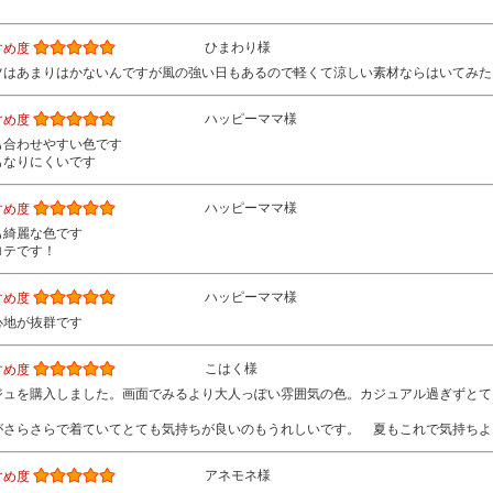
ひまわり様
すめ度
ツはあまりはかないんですが風の強い日もあるので軽くて涼しい素材ならはいてみた
ハッピーママ様
すめ度
も合わせやすい色です
もなりにくいです
ハッピーママ様
すめ度
も綺麗な色です
ロテです！
ハッピーママ様
すめ度
心地が抜群です
こはく様
すめ度
ジュを購入しました。画面でみるより大人っぽい雰囲気の色。カジュアル過ぎずとて
がさらさらで着ていてとても気持ちが良いのもうれしいです。 夏もこれで気持ちよ
アネモネ様
すめ度