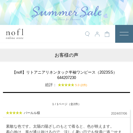
￥10,800税込以上で送料無料
アイテム
お客様の声
トップス
アウター
【nofl】リトアニアリネンタック半袖ワンピース（2023SS）
644207230
ワンピース
総評：
5.0 (2件)
サロペット
パンツ
1 / 1ページ（全2件）
パールル様
2024/07/06
スカート
レギンス・インナー
素敵な色です。太陽の陽ざしのもとで着ると、色が映えます。
着心地は、風が通り抜けるので、涼しく暑い日でも快適に過ごせま