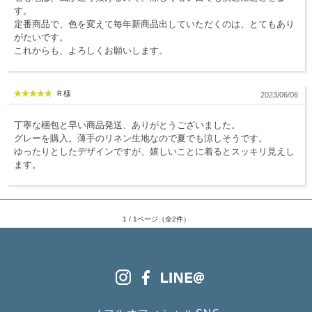
す。
服飾雑貨
定番商品で、色を変えて毎年新商品出していただくのは、とてもあり
がたいです。
全てのアイテム
これからも、よろしくお願いします。
SALE ITEM
福袋
Ｒ様
2023/06/06
ブランド
丁寧な梱包と早い商品発送、ありがとうございました。
グレーを購入。薄手のリネン生地なので夏でも涼しそうです。
ゆったりとしたデザインですが、嬉しいことに着るとスッキリ見えし
マイページ
ます。
お買い物カゴ
配送遅延情報
1 / 1ページ（全2件）
ご利用について
実店舗のご案内
FOLLOW US ON