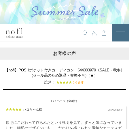
￥10,800税込以上で送料無料
アイテム
お客様の声
トップス
アウター
【nofl】POSHポケット付きカーディガン 644003970《SALE・秋冬》
(セール品のため返品・交換不可)（★）
ワンピース
総評：
5.0 (3件)
サロペット
パンツ
1 / 1ページ（全3件）
ハコちゃん様
2026/06/03
スカート
レギンス・インナー
原毛にこだわって作られたという説明を見て、ずっと気になっていま
した。細部のデザインにも、こだわりを感じられて素敵なカーディガ