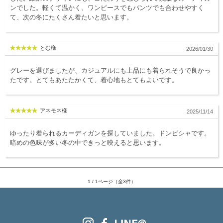
ンでした。軽くて温かく、ワンピースでもパンツでも合わせやすく
服飾雑貨
て、次の冬にたくさん着たいと思います。
全てのアイテム
SALE ITEM
とむ様
2026/01/30
福袋
グレーを選びましたが、カジュアルにも上品にも着られそうで良かっ
たです。とてもあたたかくて、着心地もとてもよいです。
ブランド
アネモネ様
2025/11/14
マイページ
お買い物カゴ
ゆったり着られるカーディガンを探していました。ドンピシャです。
暗めの色味が多い冬の中できっと映えると思います。
配送遅延情報
ご利用について
1 / 1ページ（全3件）
実店舗のご案内
FOLLOW US ON