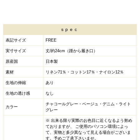
spec
表記サイズ
FREE
実寸サイズ
丈/約24cm（踵から履き口）
原産国
日本製
素材
リネン71％・コットン17％・ナイロン12％
生地の伸縮
あり
生地の透け感
なし
チャコールグレー・ベージュ・デニム・ライト
カラー
グレー
※ 出来る限り実際のお色目に近くなるよう努め
ておりますが、 ご使用のパソコン環境によっ
て、実物と多少異なって見える場合がございま
す。予めご了承下さいませ。