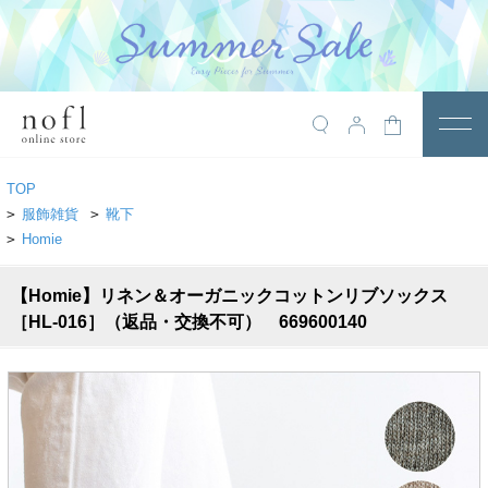
￥10,800税込以上で送料無料
アイテム
TOP
トップス
>
服飾雑貨
>
靴下
>
Homie
アウター
【Homie】リネン＆オーガニックコットンリブソックス
ワンピース
［HL-016］（返品・交換不可） 669600140
サロペット
パンツ
スカート
レギンス・インナー