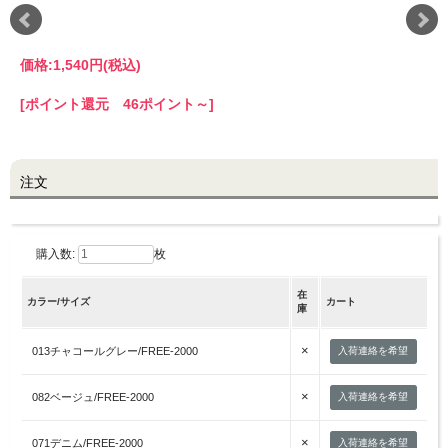
LINE@お友だち登録で
価格:
1,540円
(税込)
10%OFFクーポンプレゼント中!
[ポイント還元 46ポイント～]
brand site
注文
購入数:
枚
在
カラー/サイズ
カート
庫
×
013チャコールグレー/FREE-2000
入荷連絡を希望
×
082ベージュ/FREE-2000
入荷連絡を希望
×
071デニム/FREE-2000
入荷連絡を希望