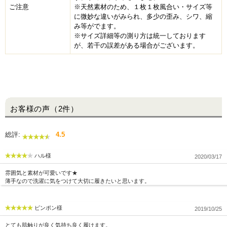
ご注意
※天然素材のため、１枚１枚風合い・サイズ等
に微妙な違いがみられ、多少の歪み、シワ、縮
み等がでます。
※サイズ詳細等の測り方は統一しております
が、若干の誤差がある場合がございます。
お客様の声（2件）
総評:
4.5
ハル様
2020/03/17
雰囲気と素材が可愛いです★
薄手なので洗濯に気をつけて大切に履きたいと思います。
ピンポン様
2019/10/25
とても肌触りが良く気持ち良く履けます。