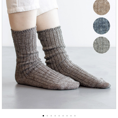
服飾雑貨
全てのアイテム
SALE ITEM
福袋
ブランド
マイページ
お買い物カゴ
配送遅延情報
ご利用について
実店舗のご案内
FOLLOW US ON