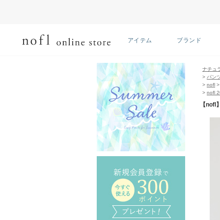
アイテム
ブランド
ナチュ
>
パン
>
nofl
>
nofl 
【nof