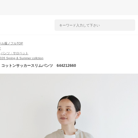
ラル服ノフルTOP
ツ
>
パンツ・サロペット
2026 Spring & Summer collction
l】コットンサッカースリムパンツ 644212660