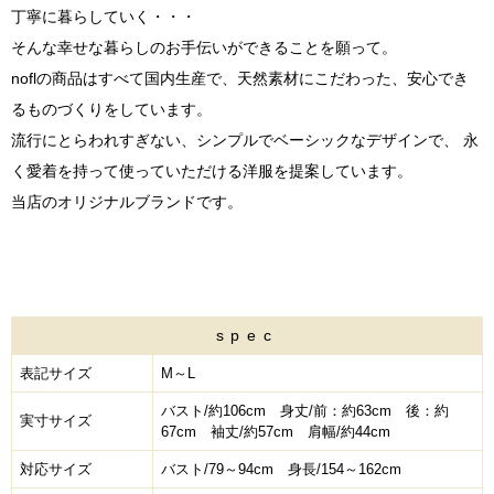
丁寧に暮らしていく・・・
そんな幸せな暮らしのお手伝いができることを願って。
noflの商品はすべて国内生産で、天然素材にこだわった、安心でき
るものづくりをしています。
流行にとらわれすぎない、シンプルでベーシックなデザインで、 永
く愛着を持って使っていただける洋服を提案しています。
当店のオリジナルブランドです。
spec
表記サイズ
M～L
バスト/約106cm 身丈/前：約63cm 後：約
実寸サイズ
67cm 袖丈/約57cm 肩幅/約44cm
対応サイズ
バスト/79～94cm 身長/154～162cm