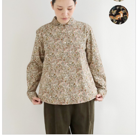
服飾雑貨
全てのアイテム
SALE ITEM
福袋
ブランド
マイページ
お買い物カゴ
配送遅延情報
ご利用について
実店舗のご案内
FOLLOW US ON