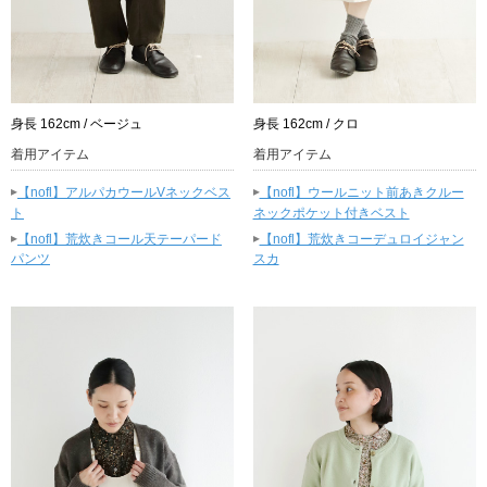
身長 162cm / ベージュ
身長 162cm / クロ
着用アイテム
着用アイテム
▸
▸
【nofl】アルパカウールVネックベス
【nofl】ウールニット前あきクルー
ト
ネックポケット付きベスト
▸
▸
【nofl】荒炊きコール天テーパード
【nofl】荒炊きコーデュロイジャン
パンツ
スカ