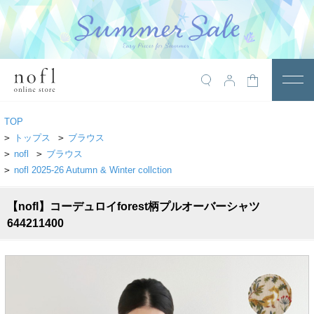
￥10,800税込以上で送料無料
アイテム
TOP
トップス
>
トップス
>
ブラウス
>
nofl
>
ブラウス
アウター
>
nofl 2025-26 Autumn & Winter collction
ワンピース
【nofl】コーデュロイforest柄プルオーバーシャツ
サロペット
644211400
パンツ
スカート
レギンス・インナー