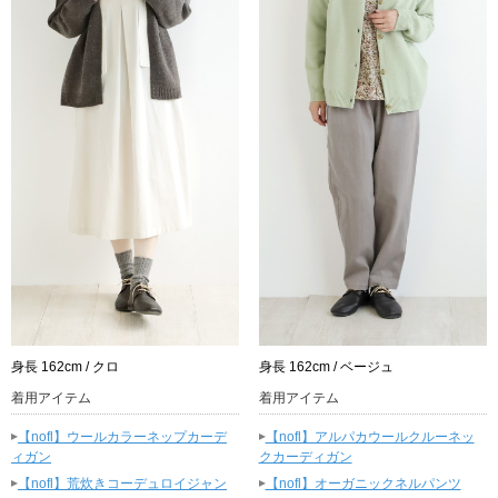
身長 162cm / クロ
身長 162cm / ベージュ
着用アイテム
着用アイテム
▸
▸
【nofl】ウールカラーネップカーデ
【nofl】アルパカウールクルーネッ
ィガン
クカーディガン
▸
▸
【nofl】荒炊きコーデュロイジャン
【nofl】オーガニックネルパンツ