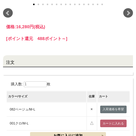
LINE@お友だち登録で
10%OFFクーポンプレゼント中!
価格:
16,280円
(税込)
brand site
[ポイント還元 488ポイント～]
注文
購入数:
枚
カラー/サイズ
在庫
カート
×
082ベージュ/M-L
入荷連絡を希望
△
001クロ/M-L