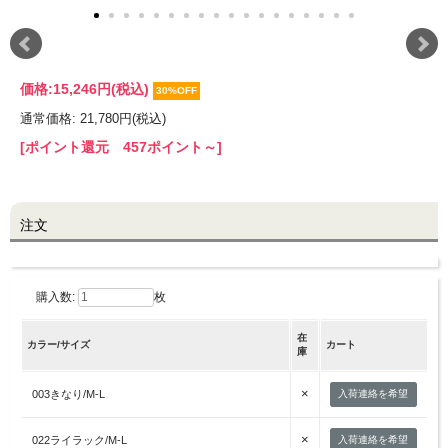
LINE@お友だち登録で
10%OFFクーポンプレゼント中!
価格:
15,246円
(税込)
30%OFF
通常価格: 21,780円(税込)
brand site
[ポイント還元 457ポイント～]
注文
購入数:
枚
在
カラー/サイズ
カート
庫
×
003きなり/M-L
入荷連絡を希望
×
022ライラック/M-L
入荷連絡を希望