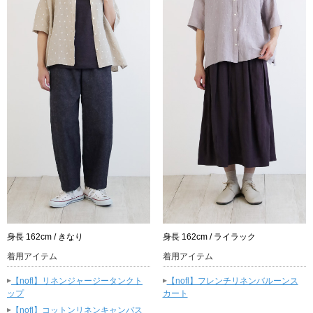
身長 162cm / きなり
身長 162cm / ライラック
着用アイテム
着用アイテム
▸
▸
【nofl】リネンジャージータンクト
【nofl】フレンチリネンバルーンス
ップ
カート
▸
【nofl】コットンリネンキャンバス