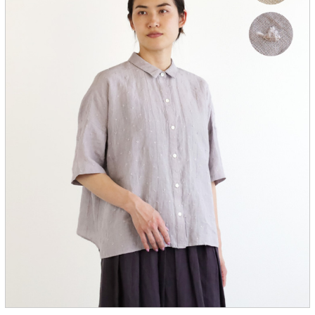
服飾雑貨
全てのアイテム
SALE ITEM
福袋
ブランド
マイページ
お買い物カゴ
配送遅延情報
ご利用について
実店舗のご案内
FOLLOW US ON