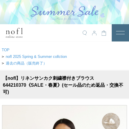
￥10,800税込以上で送料無料
アイテム
TOP
トップス
>
nofl 2025 Spring & Summer collction
>
過去の商品（販売終了）
アウター
【nofl】リネンサンカク刺繍襟付きブラウス
ワンピース
644210370《SALE・春夏》(セール品のため返品・交換不
サロペット
可)
パンツ
スカート
レギンス・インナー