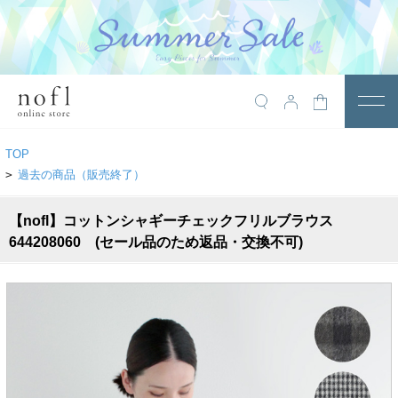
￥10,800税込以上で送料無料
アイテム
TOP
トップス
>
過去の商品（販売終了）
アウター
【nofl】コットンシャギーチェックフリルブラウス
644208060 (セール品のため返品・交換不可)
ワンピース
サロペット
パンツ
スカート
レギンス・インナー