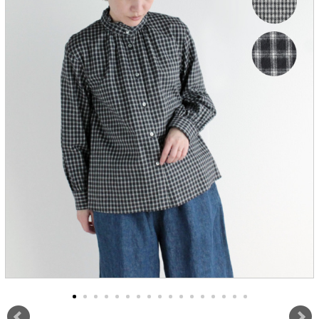
服飾雑貨
全てのアイテム
SALE ITEM
福袋
ブランド
マイページ
お買い物カゴ
配送遅延情報
ご利用について
実店舗のご案内
FOLLOW US ON