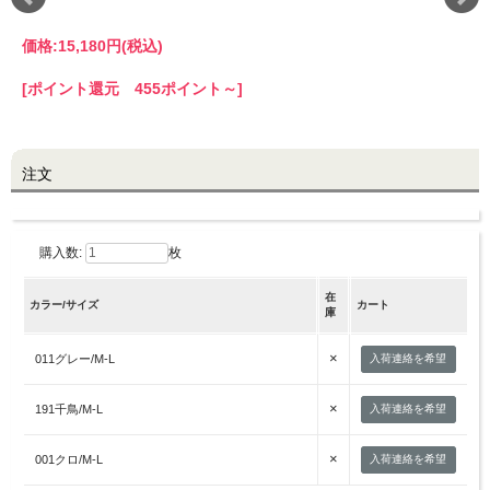
価格:
15,180円
(税込)
LINE@お友だち登録で
10%OFFクーポンプレゼント中!
[ポイント還元 455ポイント～]
brand site
注文
購入数:
枚
在
カラー/サイズ
カート
庫
×
011グレー/M-L
入荷連絡を希望
×
191千鳥/M-L
入荷連絡を希望
×
001クロ/M-L
入荷連絡を希望