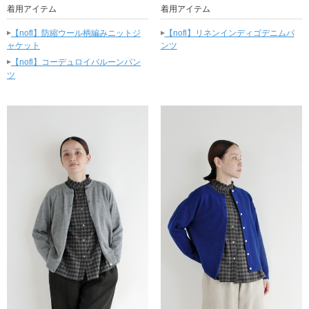
着用アイテム
着用アイテム
▸
▸
【nofl】防縮ウール柄編みニットジ
【nofl】リネンインディゴデニムパ
ャケット
ンツ
▸
【nofl】コーデュロイバルーンパン
ツ