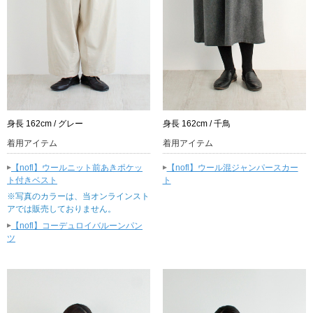
身長 162cm / グレー
身長 162cm / 千鳥
着用アイテム
着用アイテム
▸
▸
【nofl】ウールニット前あきポケッ
【nofl】ウール混ジャンパースカー
ト付きベスト
ト
※写真のカラーは、当オンラインスト
アでは販売しておりません。
▸
【nofl】コーデュロイバルーンパン
ツ