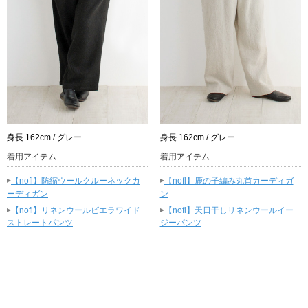
身長 162cm / グレー
身長 162cm / グレー
着用アイテム
着用アイテム
▸
▸
【nofl】防縮ウールクルーネックカ
【nofl】鹿の子編み丸首カーディガ
ーディガン
ン
▸
▸
【nofl】リネンウールビエラワイド
【nofl】天日干しリネンウールイー
ストレートパンツ
ジーパンツ