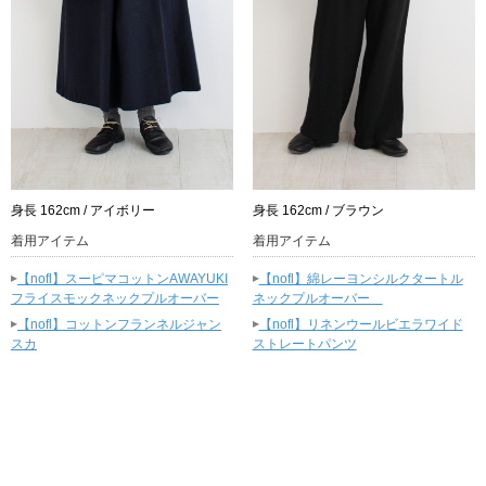
身長 162cm / アイボリー
身長 162cm / ブラウン
着用アイテム
着用アイテム
▸
▸
【nofl】スーピマコットンAWAYUKI
【nofl】綿レーヨンシルクタートル
フライスモックネックプルオーバー
ネックプルオーバー
▸
▸
【nofl】コットンフランネルジャン
【nofl】リネンウールビエラワイド
スカ
ストレートパンツ