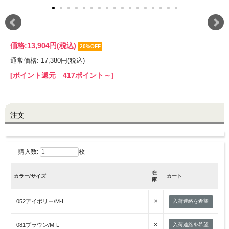
LINE@お友だち登録で
10%OFFクーポンプレゼント中!
価格:
13,904円
(税込)
20%OFF
通常価格: 17,380円(税込)
brand site
[ポイント還元 417ポイント～]
注文
購入数:
枚
在
カラー/サイズ
カート
庫
×
052アイボリー/M-L
入荷連絡を希望
×
081ブラウン/M-L
入荷連絡を希望