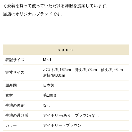
く愛着を持って使っていただける洋服を提案しています。
当店のオリジナルブランドです。
spec
表記サイズ
M～L
バスト/約162cm 身丈/約73cm 袖丈/約26cm
実寸サイズ
肩幅/約88cm
原産国
日本製
素材
毛100％
生地の伸縮
なし
生地の透け感
アイボリー/あり ブラウン/なし
カラー
アイボリー・ブラウン