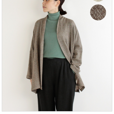
服飾雑貨
全てのアイテム
SALE ITEM
福袋
ブランド
マイページ
お買い物カゴ
配送遅延情報
ご利用について
実店舗のご案内
FOLLOW US ON