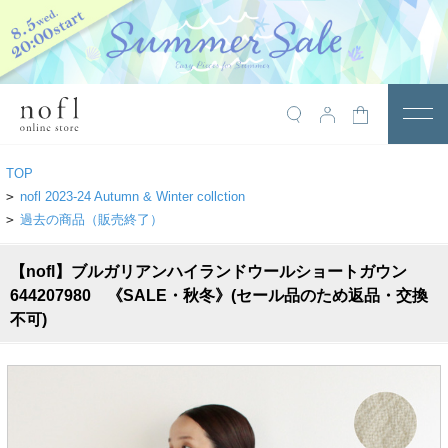
￥10,800税込以上で送料無料
アイテム
TOP
トップス
>
nofl 2023-24 Autumn & Winter collction
>
過去の商品（販売終了）
アウター
【nofl】ブルガリアンハイランドウールショートガウン
ワンピース
644207980 《SALE・秋冬》(セール品のため返品・交換
サロペット
不可)
パンツ
スカート
レギンス・インナー