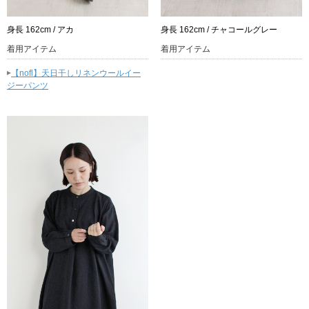
身長 162cm / アカ
身長 162cm / チャコールグレー
着用アイテム
着用アイテム
▸
【nofl】天日干しリネンウールイー
ジーパンツ