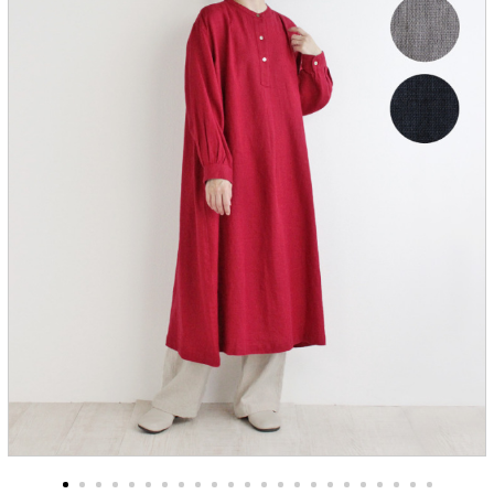
服飾雑貨
全てのアイテム
SALE ITEM
福袋
ブランド
マイページ
お買い物カゴ
配送遅延情報
ご利用について
実店舗のご案内
FOLLOW US ON