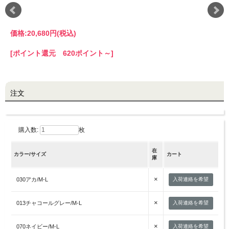
LINE@お友だち登録で
価格:
20,680円
(税込)
10%OFFクーポンプレゼント中!
[ポイント還元 620ポイント～]
brand site
注文
購入数:
枚
在
カラー/サイズ
カート
庫
×
030アカ/M-L
入荷連絡を希望
×
013チャコールグレー/M-L
入荷連絡を希望
×
070ネイビー/M-L
入荷連絡を希望