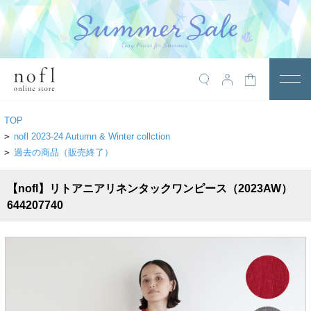
￥10,800税込以上で送料無料
アイテム
TOP
トップス
>
nofl 2023-24 Autumn & Winter collction
>
過去の商品（販売終了）
アウター
【nofl】リトアニアリネンタックワンピース（2023AW）
ワンピース
644207740
サロペット
パンツ
スカート
レギンス・インナー