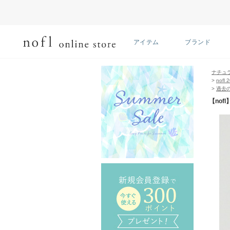
アイテム
ブランド
ナチュ
>
nofl 
>
過去
【no