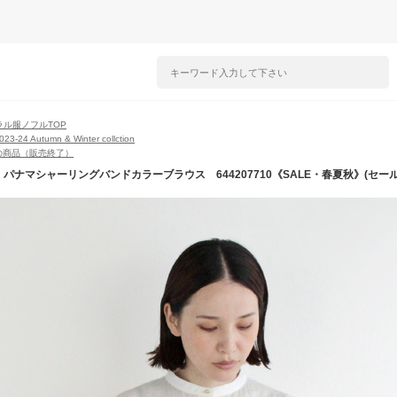
ラル服ノフルTOP
2023-24 Autumn & Winter collction
の商品（販売終了）
fl】パナマシャーリングバンドカラーブラウス 644207710《SALE・春夏秋》(セ