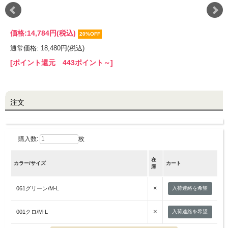
LINE@お友だち登録で
価格:
14,784円
(税込)
20%OFF
10%OFFクーポンプレゼント中!
通常価格: 18,480円(税込)
[ポイント還元 443ポイント～]
brand site
注文
購入数:
枚
在
カラー/サイズ
カート
庫
×
061グリーン/M-L
入荷連絡を希望
×
001クロ/M-L
入荷連絡を希望