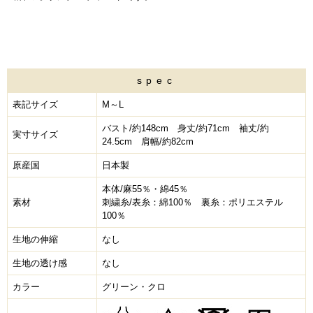
spec
表記サイズ
M～L
バスト/約148cm 身丈/約71cm 袖丈/約
実寸サイズ
24.5cm 肩幅/約82cm
原産国
日本製
本体/麻55％・綿45％
素材
刺繍糸/表糸：綿100％ 裏糸：ポリエステル
100％
生地の伸縮
なし
生地の透け感
なし
カラー
グリーン・クロ