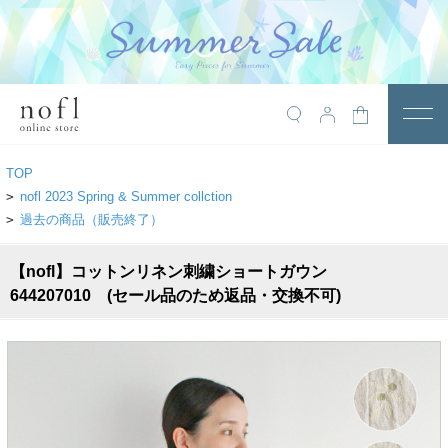
￥10,800税込以上で送料無料
アイテム
TOP
トップス
>
nofl 2023 Spring & Summer collction
>
過去の商品（販売終了）
アウター
【nofl】コットンリネン刺繍ショートガウン
ワンピース
644207010 (セール品のため返品・交換不可)
サロペット
パンツ
スカート
レギンス・インナー