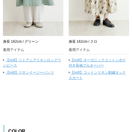
身長 162cm / グリーン
身長 162cm / クロ
着用アイテム
着用アイテム
▸
▸
【nofl】リトアニアリネンロングワ
【nofl】オーガニックコットンポケ
ンピース
付き長袖プルオーバー
▸
▸
【nofl】リネンイージーパンツ
【nofl】コットンリネン刺繍タック
スカート
COLOR