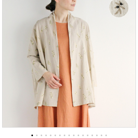
服飾雑貨
全てのアイテム
SALE ITEM
福袋
ブランド
マイページ
お買い物カゴ
配送遅延情報
ご利用について
実店舗のご案内
FOLLOW US ON