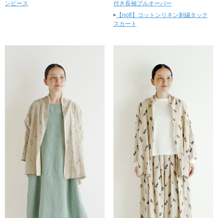
ンピース
付き長袖プルオーバー
▸
【nofl】コットンリネン刺繍タック
スカート