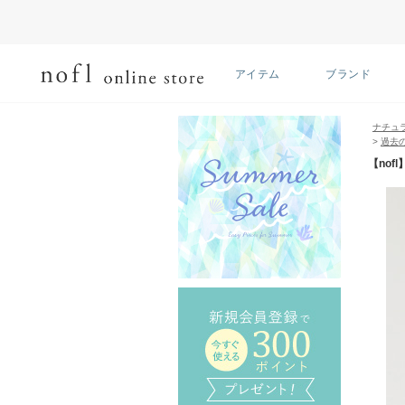
アイテム
ブランド
ナチュ
>
過去
【no