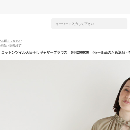
ラル服ノフルTOP
の商品（販売終了）
fl】コットンツイル天日干しギャザーブラウス 644206930 (セール品のため返品・