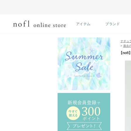
アイテム
ブランド
ナチュ
>
過去
【no