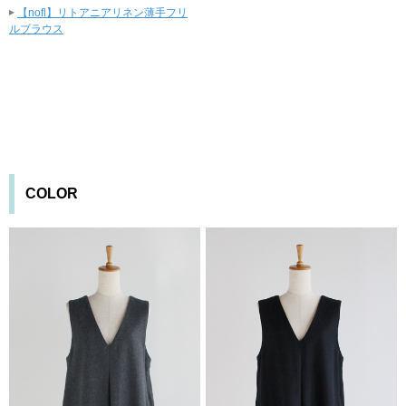
▸
【nofl】リトアニアリネン薄手フリ
ルブラウス
COLOR