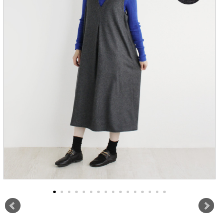
服飾雑貨
全てのアイテム
SALE ITEM
福袋
ブランド
マイページ
お買い物カゴ
配送遅延情報
ご利用について
実店舗のご案内
FOLLOW US ON