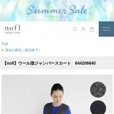
￥10,800税込以上で送料無料
アイテム
TOP
トップス
>
過去の商品（販売終了）
アウター
【nofl】ウール混ジャンパースカート 644206640
ワンピース
サロペット
パンツ
スカート
レギンス・インナー