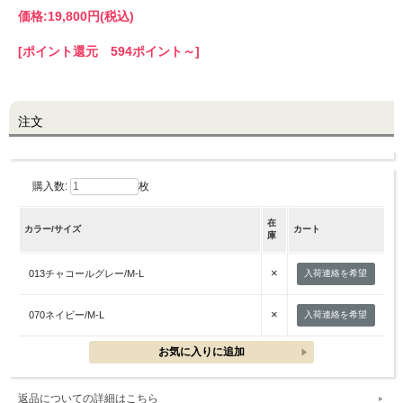
価格:
19,800円
(税込)
LINE@お友だち登録で
[ポイント還元 594ポイント～]
10%OFFクーポンプレゼント中!
brand site
注文
購入数:
枚
在
カラー/サイズ
カート
庫
×
013チャコールグレー/M-L
入荷連絡を希望
×
070ネイビー/M-L
入荷連絡を希望
返品についての詳細はこちら