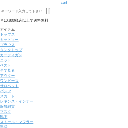
cart
￥10,800税込以上で送料無料
アイテム
トップス
カットソー
ブラウス
タンクトップ
カーディガン
ニット
ベスト
全て見る
アウター
ワンピース
サロペット
パンツ
スカート
レギンス・インナー
服飾雑貨
マスク
靴下
ストール・マフラー
手袋