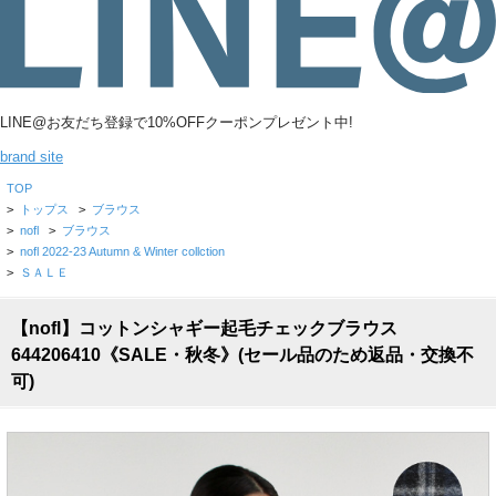
LINE@お友だち登録で10%OFFクーポンプレゼント中!
brand site
TOP
>
トップス
>
ブラウス
>
nofl
>
ブラウス
>
nofl 2022-23 Autumn & Winter collction
>
ＳＡＬＥ
【nofl】コットンシャギー起毛チェックブラウス
644206410《SALE・秋冬》(セール品のため返品・交換不
可)