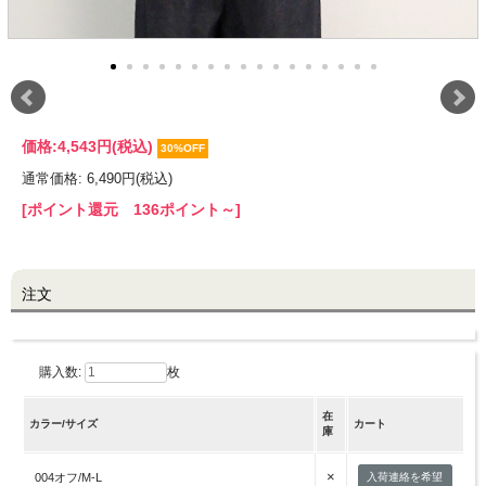
LINE@お友だち登録で
10%OFFクーポンプレゼント中!
brand site
価格:
4,543円
(税込)
30%OFF
通常価格: 6,490円(税込)
[ポイント還元 136ポイント～]
注文
購入数:
枚
在
カラー/サイズ
カート
庫
×
004オフ/M-L
入荷連絡を希望