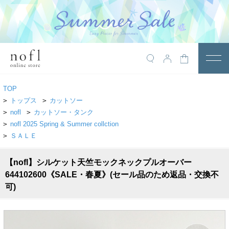
￥10,800税込以上で送料無料
アイテム
TOP
トップス
>
トップス
>
カットソー
>
nofl
>
カットソー・タンク
アウター
>
nofl 2025 Spring & Summer collction
>
ＳＡＬＥ
ワンピース
サロペット
【nofl】シルケット天竺モックネックプルオーバー
644102600《SALE・春夏》(セール品のため返品・交換不
パンツ
可)
スカート
レギンス・インナー