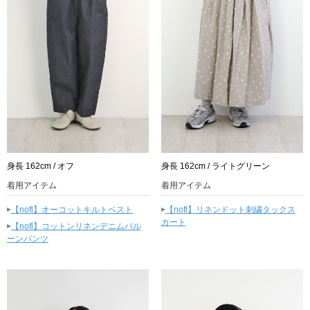
身長 162cm / オフ
身長 162cm / ライトグリーン
着用アイテム
着用アイテム
▸
▸
【nofl】オーコットキルトベスト
【nofl】リネンドット刺繍タックス
カート
▸
【nofl】コットンリネンデニムバル
ーンパンツ