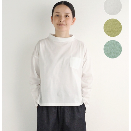
服飾雑貨
全てのアイテム
SALE ITEM
福袋
ブランド
マイページ
お買い物カゴ
配送遅延情報
ご利用について
実店舗のご案内
FOLLOW US ON