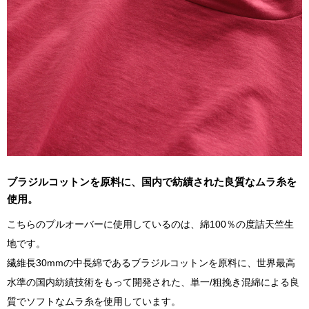
ブラジルコットンを原料に、国内で紡績された良質なムラ糸を
使用。
こちらのプルオーバーに使用しているのは、綿100％の度詰天竺生
地です。
繊維長30mmの中長綿であるブラジルコットンを原料に、世界最高
水準の国内紡績技術をもって開発された、単一/粗挽き混綿による良
質でソフトなムラ糸を使用しています。