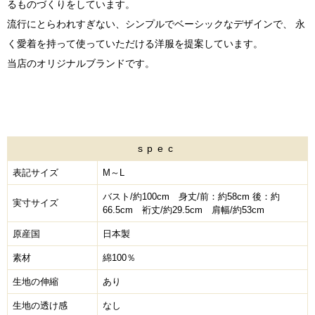
るものづくりをしています。
流行にとらわれすぎない、シンプルでベーシックなデザインで、 永
く愛着を持って使っていただける洋服を提案しています。
当店のオリジナルブランドです。
spec
表記サイズ
M～L
バスト/約100cm 身丈/前：約58cm 後：約
実寸サイズ
66.5cm 裄丈/約29.5cm 肩幅/約53cm
原産国
日本製
素材
綿100％
生地の伸縮
あり
生地の透け感
なし