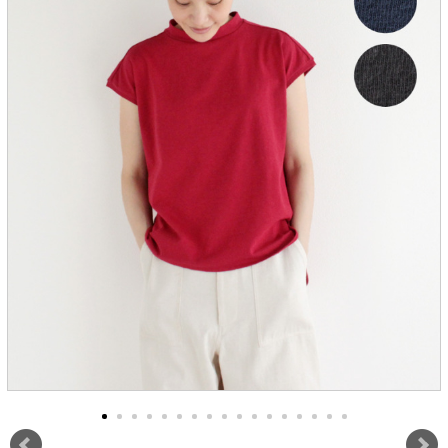
服飾雑貨
全てのアイテム
SALE ITEM
福袋
ブランド
マイページ
お買い物カゴ
配送遅延情報
ご利用について
実店舗のご案内
FOLLOW US ON