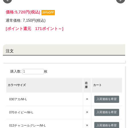
価格:
5,720円
(税込)
20%OFF
LINE@お友だち登録で
通常価格: 7,150円(税込)
10%OFFクーポンプレゼント中!
[ポイント還元 171ポイント～]
brand site
注文
購入数:
枚
在
カラー/サイズ
カート
庫
×
030アカ/M-L
入荷連絡を希望
×
070ネイビー/M-L
入荷連絡を希望
×
013チャコールグレー/M-L
入荷連絡を希望