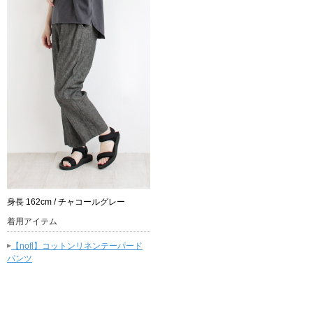
身長 162cm / チャコールグレー
着用アイテム
▸
【nofl】コットンリネンテーパード
パンツ