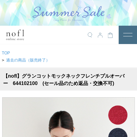
￥10,800税込以上で送料無料
アイテム
TOP
トップス
>
過去の商品（販売終了）
アウター
【nofl】グランコットモックネックフレンチプルオーバ
ー 644102100 (セール品のため返品・交換不可)
ワンピース
サロペット
パンツ
スカート
レギンス・インナー