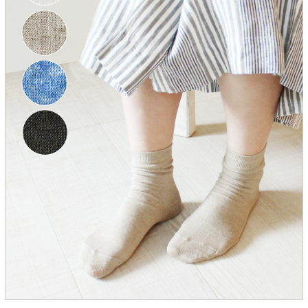
服飾雑貨
全てのアイテム
SALE ITEM
福袋
ブランド
マイページ
お買い物カゴ
配送遅延情報
ご利用について
実店舗のご案内
FOLLOW US ON