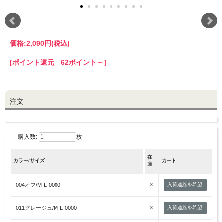
LINE@お友だち登録で
10%OFFクーポンプレゼント中!
価格:
2,090円
(税込)
brand site
[ポイント還元 62ポイント～]
注文
購入数:
枚
在
カラー/サイズ
カート
庫
×
004オフ/M-L-0000
入荷連絡を希望
×
011グレージュ/M-L-0000
入荷連絡を希望