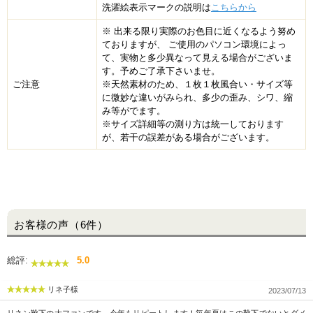
洗濯絵表示マークの説明は
こちらから
※ 出来る限り実際のお色目に近くなるよう努め
ておりますが、 ご使用のパソコン環境によっ
て、実物と多少異なって見える場合がございま
す。予めご了承下さいませ。
ご注意
※天然素材のため、１枚１枚風合い・サイズ等
に微妙な違いがみられ、多少の歪み、シワ、縮
み等がでます。
※サイズ詳細等の測り方は統一しております
が、若干の誤差がある場合がございます。
お客様の声（6件）
総評:
5.0
リネ子様
2023/07/13
リネン靴下の大ファンです。今年もリピートします！毎年夏はこの靴下でないとダメ