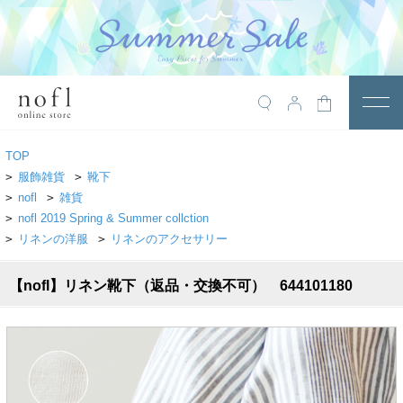
￥10,800税込以上で送料無料
アイテム
TOP
トップス
>
服飾雑貨
>
靴下
>
nofl
>
雑貨
アウター
>
nofl 2019 Spring & Summer collction
>
リネンの洋服
>
リネンのアクセサリー
ワンピース
サロペット
【nofl】リネン靴下（返品・交換不可） 644101180
パンツ
スカート
レギンス・インナー