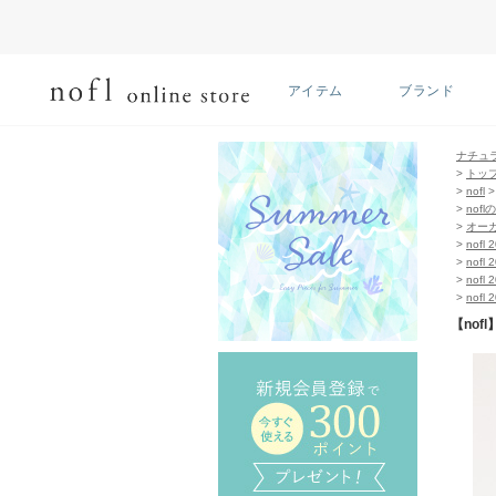
アイテム
ブランド
ナチュ
>
トッ
>
nofl
>
nof
>
オー
>
nofl 
>
nofl 
>
nofl 
>
nofl 
【no