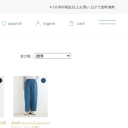
￥10,800税込以上お買い上げで送料無料
signin
cart
並び順：
ちび襟
【nofl】コットンデニムイージ
ーパンツ ブリーチ加工