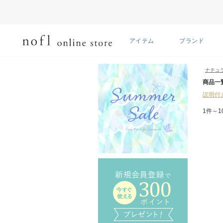
アイテム
ブランド
ナチュ
商品一
説明付
1件～1