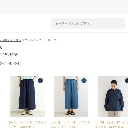
ラル服ノフルTOP
> コットンデニムシリーズ
覧
き
/ 写真のみ
0件 （全10件）
【nofl】コットンデニムワイド
【nofl】コットンデニムワイド
【nofl】コットンデニム
パンツ 644210200
パンツ ブリーチ加工
ブラウス 644211840