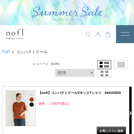
￥10,800税込以上で送料無料
アイテム
TOP
>
コンパクトクール
トップス
1 / 1ページ
（全4件）
アウター
ワンピース
サロペット
【nofl】コンパクトクールVネックTシャツ 644103020
価格： 7,590円(税込)
パンツ
スカート
レギンス・インナー