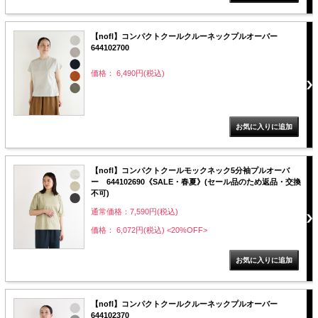
服飾雑貨
【nofl】コンパクトクールクルーネックプルオーバー
全てのアイテム
644102700
SALE ITEM
価格： 6,490円(税込)
福袋
ブランド
マイページ
【nofl】コンパクトクールモックネック5分袖プルオーバ
ー 644102690《SALE・春夏》(セール品のため返品・交換
お買い物カゴ
不可)
通常価格：7,590円(税込)
配送遅延情報
価格： 6,072円(税込)
<20%OFF>
ご利用について
実店舗のご案内
【nofl】コンパクトクールクルーネックプルオーバー
FOLLOW US ON
644102370