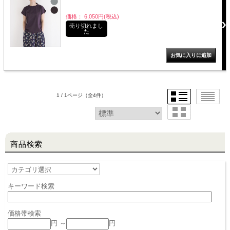
価格： 6,050円(税込)
売り切れまし
LINE@お友だち登録で
た
10%OFFクーポンプレゼント中!
brand site
1 / 1ページ
（全4件）
商品検索
キーワード検索
価格帯検索
円 ～
円