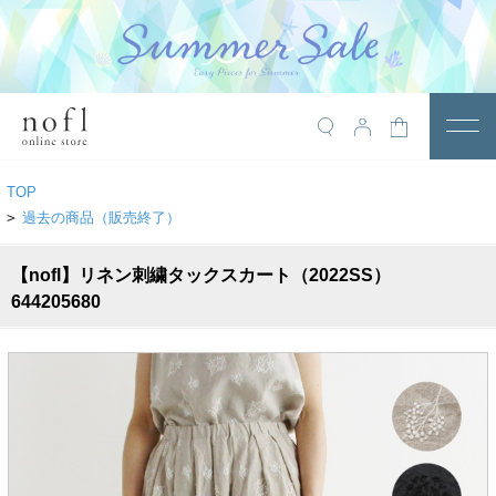
￥10,800税込以上で送料無料
アイテム
TOP
トップス
>
過去の商品（販売終了）
アウター
【nofl】リネン刺繍タックスカート（2022SS）
644205680
ワンピース
サロペット
パンツ
スカート
レギンス・インナー