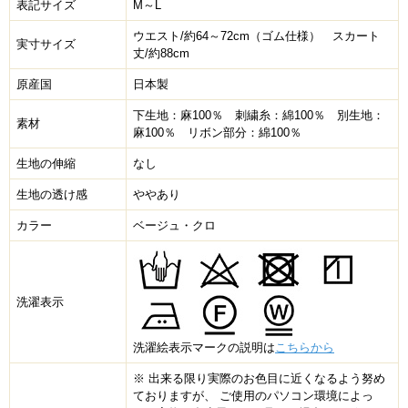
表記サイズ
M～L
ウエスト/約64～72cm（ゴム仕様） スカート
実寸サイズ
丈/約88cm
原産国
日本製
下生地：麻100％ 刺繍糸：綿100％ 別生地：
素材
麻100％ リボン部分：綿100％
生地の伸縮
なし
生地の透け感
ややあり
カラー
ベージュ・クロ
洗濯表示
洗濯絵表示マークの説明は
こちらから
※ 出来る限り実際のお色目に近くなるよう努め
ておりますが、 ご使用のパソコン環境によっ