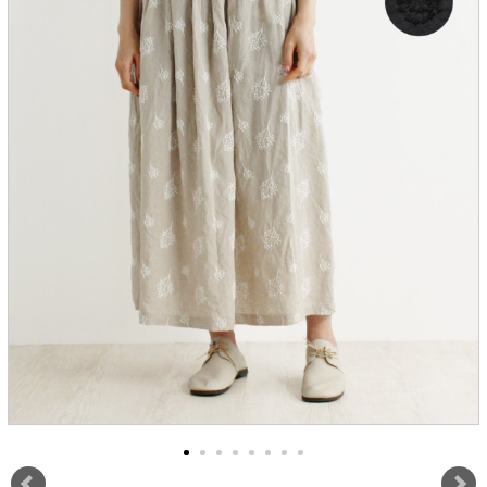
服飾雑貨
全てのアイテム
SALE ITEM
福袋
ブランド
マイページ
お買い物カゴ
配送遅延情報
ご利用について
実店舗のご案内
FOLLOW US ON