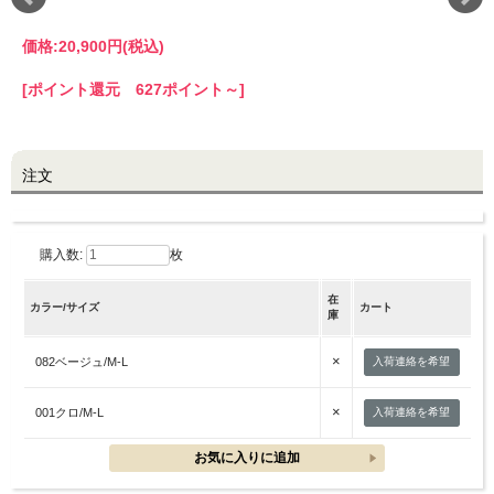
価格:
20,900円
(税込)
LINE@お友だち登録で
10%OFFクーポンプレゼント中!
[ポイント還元 627ポイント～]
brand site
注文
購入数:
枚
在
カラー/サイズ
カート
庫
×
082ベージュ/M-L
入荷連絡を希望
×
001クロ/M-L
入荷連絡を希望