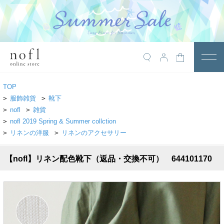
￥10,800税込以上で送料無料
アイテム
TOP
トップス
>
服飾雑貨
>
靴下
>
nofl
>
雑貨
アウター
>
nofl 2019 Spring & Summer collction
>
リネンの洋服
>
リネンのアクセサリー
ワンピース
サロペット
【nofl】リネン配色靴下（返品・交換不可） 644101170
パンツ
スカート
レギンス・インナー