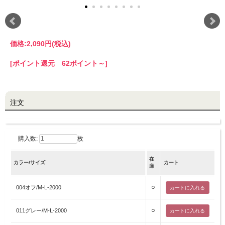
LINE@お友だち登録で
10%OFFクーポンプレゼント中!
価格:
2,090円
(税込)
brand site
[ポイント還元 62ポイント～]
注文
購入数:
枚
在
カラー/サイズ
カート
庫
○
004オフ/M-L-2000
○
011グレー/M-L-2000