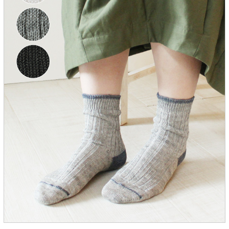
服飾雑貨
全てのアイテム
SALE ITEM
福袋
ブランド
マイページ
お買い物カゴ
配送遅延情報
ご利用について
実店舗のご案内
FOLLOW US ON