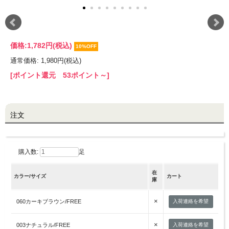
LINE@お友だち登録で
10%OFFクーポンプレゼント中!
価格:
1,782円
(税込)
10%OFF
通常価格: 1,980円(税込)
brand site
[ポイント還元 53ポイント～]
注文
購入数:
足
在
カラー/サイズ
カート
庫
×
060カーキブラウン/FREE
入荷連絡を希望
×
003ナチュラル/FREE
入荷連絡を希望