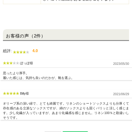
お客様の声（2件）
総評:
4.0
ぽっぽ様
2023/05/30
思ったより厚手。
履いた感じは、気持ち良いのだかが、靴を選ぶ。
Billy様
2021/06/29
オリーブ系の深い緑で、とても綺麗です。リネンのショートソックスよりも分厚くて
存在感のある立派なソックスですが、綿のソックスよりも固くパリッと涼しく感じま
す。少し化繊が入っていますが、あまり化繊感を感じません。リネン100％と勘違いし
そうです。