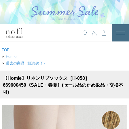
￥10,800税込以上で送料無料
アイテム
TOP
トップス
>
Homie
>
過去の商品（販売終了）
アウター
【Homie】リネンリブソックス［H-058］
ワンピース
669600450《SALE・春夏》(セール品のため返品・交換不
サロペット
可)
パンツ
スカート
レギンス・インナー