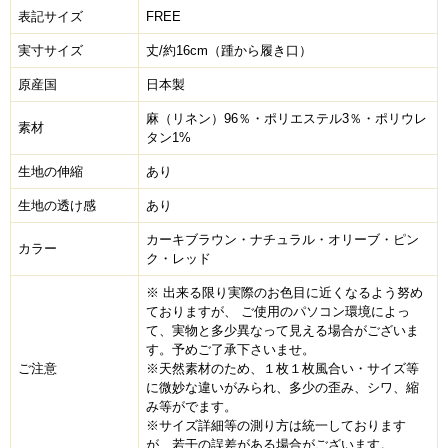
表記サイズ
FREE
実寸サイズ
丈/約16cm（踵から履き口）
原産国
日本製
麻（リネン）96％・ポリエステル3％・ポリウレ
素材
タン1%
生地の伸縮
あり
生地の透け感
あり
カーキブラウン・ナチュラル・オリーブ・ピン
カラー
ク・レッド
※ 出来る限り実際のお色目に近くなるよう努め
ておりますが、 ご使用のパソコン環境によっ
て、実物と多少異なって見える場合がございま
す。予めご了承下さいませ。
ご注意
※天然素材のため、１枚１枚風合い・サイズ等
に微妙な違いがみられ、多少の歪み、シワ、縮
み等がでます。
※サイズ詳細等の測り方は統一しております
が、若干の誤差がある場合がございます。