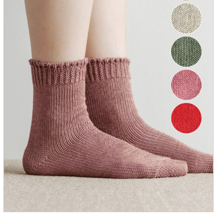
服飾雑貨
全てのアイテム
SALE ITEM
福袋
ブランド
マイページ
お買い物カゴ
配送遅延情報
ご利用について
実店舗のご案内
FOLLOW US ON