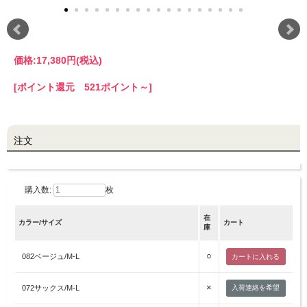
LINE@お友だち登録で
10%OFFクーポンプレゼント中!
価格:
17,380円
(税込)
brand site
[ポイント還元 521ポイント～]
注文
購入数:
枚
在
カラー/サイズ
カート
庫
○
082ベージュ/M-L
×
072サックス/M-L
入荷連絡を希望