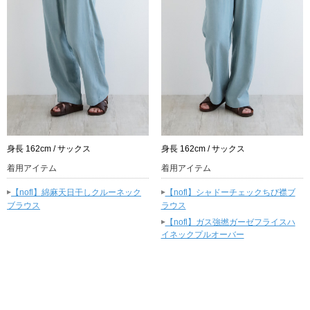
身長 162cm / サックス
身長 162cm / サックス
着用アイテム
着用アイテム
▸
▸
【nofl】綿麻天日干しクルーネック
【nofl】シャドーチェックちび襟ブ
ブラウス
ラウス
▸
【nofl】ガス強撚ガーゼフライスハ
イネックプルオーバー