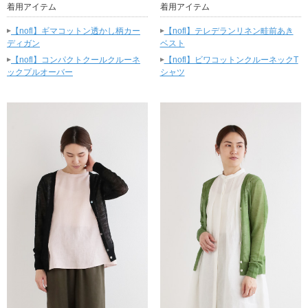
着用アイテム
着用アイテム
▸
▸
【nofl】ギマコットン透かし柄カー
【nofl】テレデランリネン畦前あき
ディガン
ベスト
▸
▸
【nofl】コンパクトクールクルーネ
【nofl】ビワコットンクルーネックT
ックプルオーバー
シャツ