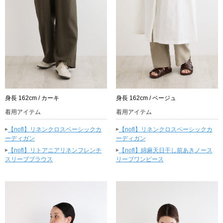
身長 162cm / カーキ
身長 162cm / ベージュ
着用アイテム
着用アイテム
▸
▸
【nofl】リネンクロスベーシックカ
【nofl】リネンクロスベーシックカ
ーディガン
ーディガン
▸
▸
【nofl】リトアニアリネンフレンチ
【nofl】綿麻天日干し前あきノース
スリーブブラウス
リーブワンピース