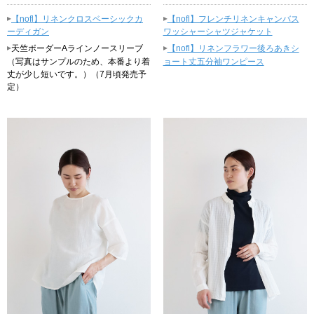
▸
▸
【nofl】リネンクロスベーシックカ
【nofl】フレンチリネンキャンバス
ーディガン
ワッシャーシャツジャケット
▸
▸
天竺ボーダーAラインノースリーブ
【nofl】リネンフラワー後ろあきシ
（写真はサンプルのため、本番より着
ョート丈五分袖ワンピース
丈が少し短いです。）（7月頃発売予
定）