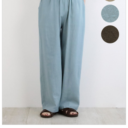
服飾雑貨
全てのアイテム
SALE ITEM
福袋
ブランド
マイページ
お買い物カゴ
配送遅延情報
ご利用について
実店舗のご案内
FOLLOW US ON