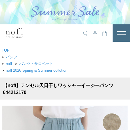
￥10,800税込以上で送料無料
アイテム
TOP
トップス
>
パンツ
>
nofl
>
パンツ・サロペット
アウター
>
nofl 2026 Spring & Summer collction
ワンピース
【nofl】テンセル天日干しワッシャーイージーパンツ
サロペット
644212170
パンツ
スカート
レギンス・インナー