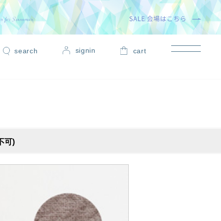
signin
cart
不可)