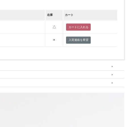
在庫
カート
△
×
入荷連絡を希望