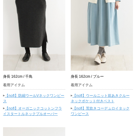
身長 162cm / 千鳥
身長 162cm / ブルー
着用アイテム
着用アイテム
▸
▸
【nofl】防縮ウールVネックワンピー
【nofl】ウールニット前あきクルー
ス
ネックポケット付きベスト
▸
▸
【nofl】オーガニックコットンフラ
【nofl】荒炊きコーデュロイタック
イスタートルネックプルオーバー
ワンピース