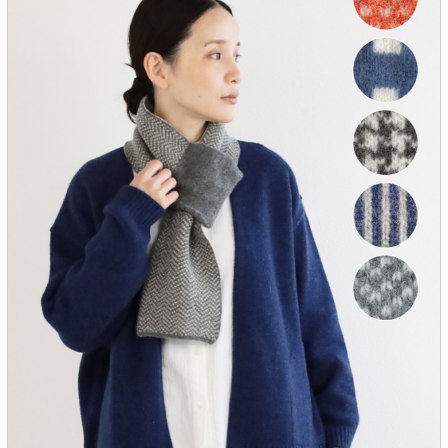
服飾雑貨
全てのアイテム
SALE ITEM
福袋
ブランド
マイページ
お買い物カゴ
配送遅延情報
ご利用について
実店舗のご案内
FOLLOW US ON