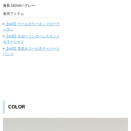
身長 162cm / グレー
着用アイテム
▸
【nofl】ウールカラーネップカーデ
ィガン
▸
【nofl】今治ヘリンボーンスタンド
カラーシャツ
▸
【nofl】荒炊きコール天テーパード
パンツ
COLOR