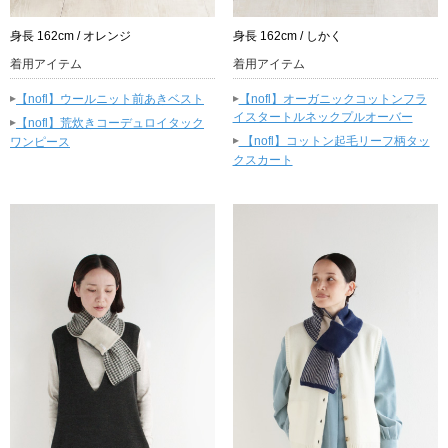
身長 162cm / オレンジ
身長 162cm / しかく
着用アイテム
着用アイテム
▸
▸
【nofl】ウールニット前あきベスト
【nofl】オーガニックコットンフラ
イスタートルネックプルオーバー
▸
【nofl】荒炊きコーデュロイタック
▸
ワンピース
【nofl】コットン起毛リーフ柄タッ
クスカート