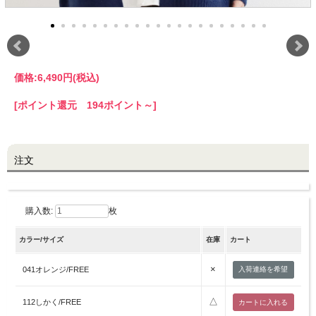
LINE@お友だち登録で
10%OFFクーポンプレゼント中!
価格:
6,490円
(税込)
brand site
[ポイント還元 194ポイント～]
注文
購入数:
枚
カラー/サイズ
在庫
カート
×
041オレンジ/FREE
入荷連絡を希望
△
112しかく/FREE