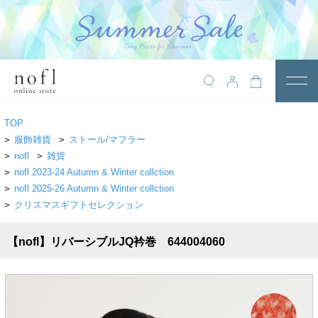
￥10,800税込以上で送料無料
アイテム
TOP
トップス
>
服飾雑貨
>
ストール/マフラー
>
nofl
>
雑貨
アウター
>
nofl 2023-24 Autumn & Winter collction
>
nofl 2025-26 Autumn & Winter collction
ワンピース
>
クリスマスギフトセレクション
サロペット
【nofl】リバーシブルJQ衿巻 644004060
パンツ
スカート
レギンス・インナー