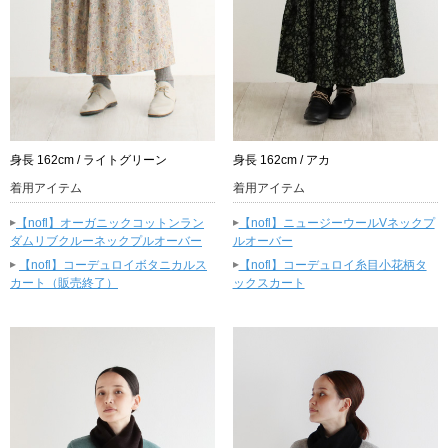
身長 162cm / ライトグリーン
身長 162cm / アカ
着用アイテム
着用アイテム
▸
▸
【nofl】オーガニックコットンラン
【nofl】ニュージーウールVネックプ
ダムリブクルーネックプルオーバー
ルオーバー
▸
▸
【nofl】コーデュロイボタニカルス
【nofl】コーデュロイ糸目小花柄タ
カート（販売終了）
ックスカート