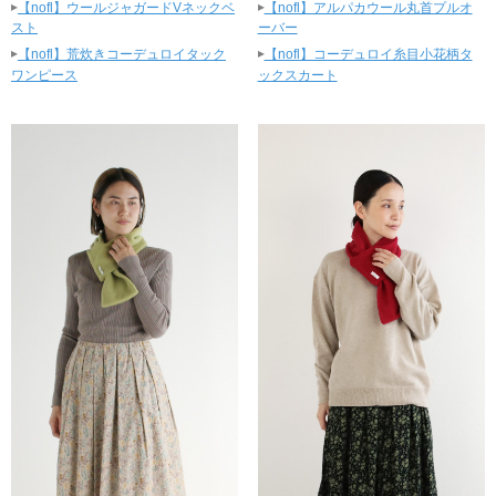
▸
▸
【nofl】ウールジャガードVネックベ
【nofl】アルパカウール丸首プルオ
スト
ーバー
▸
▸
【nofl】荒炊きコーデュロイタック
【nofl】コーデュロイ糸目小花柄タ
ワンピース
ックスカート