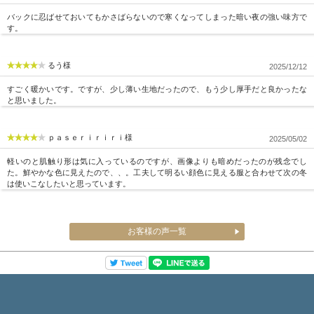
バックに忍ばせておいてもかさばらないので寒くなってしまった暗い夜の強い味方で
す。
るう様
2025/12/12
すごく暖かいです。ですが、少し薄い生地だったので、もう少し厚手だと良かったな
と思いました。
ｐａｓｅｒｉｒｉｒｉ様
2025/05/02
軽いのと肌触り形は気に入っているのですが、画像よりも暗めだったのが残念でし
た。鮮やかな色に見えたので、、。工夫して明るい顔色に見える服と合わせて次の冬
は使いこなしたいと思っています。
お客様の声一覧