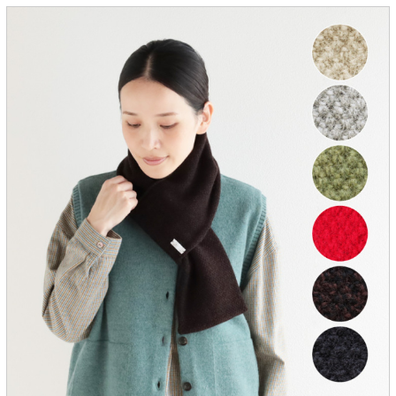
服飾雑貨
全てのアイテム
SALE ITEM
福袋
ブランド
マイページ
お買い物カゴ
配送遅延情報
ご利用について
実店舗のご案内
FOLLOW US ON