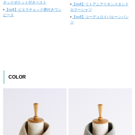
ネックポケット付きベスト
▸
【nofl】リトアニアリネンスタンド
▸
【nofl】ビエラチェック襟付きワン
カラーシャツ
ピース
▸
【nofl】コーデュロイバルーンパン
ツ
COLOR