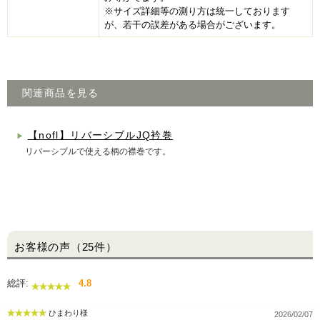
※サイズ詳細等の測り方は統一しております
が、若干の誤差がある場合がございます。
関連商品を見る
【nofl】リバーシブルJQ衿巻
▶
リバーシブルで使える柄の襟巻です。
お客様の声（25件）
総評:
4.8
ひまわり様
2026/02/07