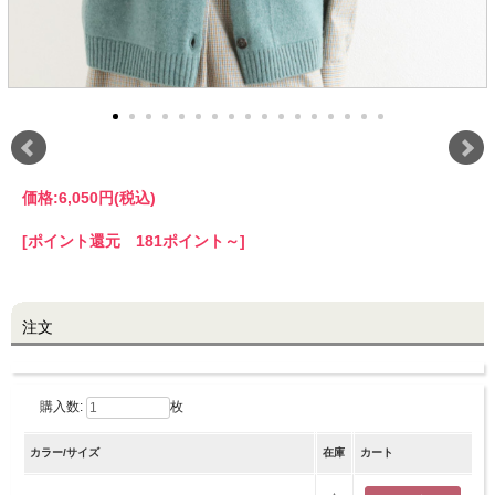
LINE@お友だち登録で
10%OFFクーポンプレゼント中!
brand site
価格:
6,050円
(税込)
[ポイント還元 181ポイント～]
注文
購入数:
枚
カラー/サイズ
在庫
カート