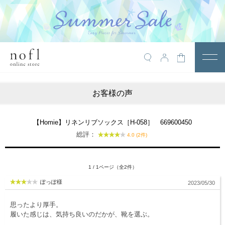
￥10,800税込以上で送料無料
アイテム
お客様の声
トップス
アウター
【Homie】リネンリブソックス［H-058］ 669600450
総評：
4.0 (2件)
ワンピース
サロペット
1 / 1ページ（全2件）
パンツ
ぽっぽ様
2023/05/30
スカート
思ったより厚手。
レギンス・インナー
履いた感じは、気持ち良いのだかが、靴を選ぶ。