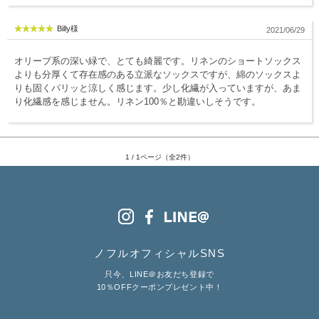
服飾雑貨
Billy様
2021/06/29
全てのアイテム
オリーブ系の深い緑で、とても綺麗です。リネンのショートソックス
SALE ITEM
よりも分厚くて存在感のある立派なソックスですが、綿のソックスよ
りも固くパリッと涼しく感じます。少し化繊が入っていますが、あま
福袋
り化繊感を感じません。リネン100％と勘違いしそうです。
ブランド
1 / 1ページ（全2件）
マイページ
お買い物カゴ
配送遅延情報
ご利用について
ノフルオフィシャルSNS
実店舗のご案内
只今、LINE＠お友だち登録で
10％OFFクーポンプレゼント中！
FOLLOW US ON