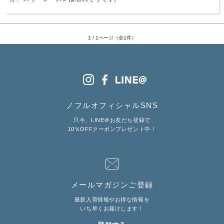
服飾雑貨
全てのアイテム
1 / 1ページ（全1件）
SALE ITEM
福袋
ブランド
ノフルオフィシャルSNS
マイページ
只今、LINE＠お友だち登録で
10％OFFクーポンプレゼント中！
お買い物カゴ
配送遅延情報
ご利用について
実店舗のご案内
メールマガジンご登録
最新入荷情報やお得な情報を
いち早くお届けします！
FOLLOW US ON