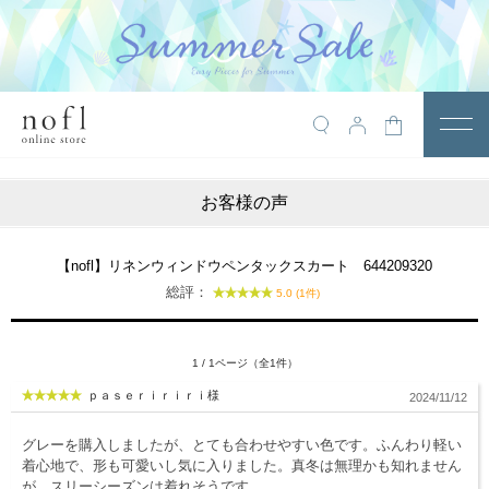
￥10,800税込以上で送料無料
アイテム
お客様の声
トップス
アウター
【nofl】リネンウィンドウペンタックスカート 644209320
総評：
5.0 (1件)
ワンピース
サロペット
1 / 1ページ（全1件）
パンツ
ｐａｓｅｒｉｒｉｒｉ様
2024/11/12
スカート
グレーを購入しましたが、とても合わせやすい色です。ふんわり軽い
レギンス・インナー
着心地で、形も可愛いし気に入りました。真冬は無理かも知れません
が、スリーシーズンは着れそうです。